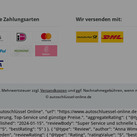
e Zahlungsarten
Wir versenden mit:
zl. Mehrwertsteuer zzgl.
Versandkosten
und ggf. Nachnahmegebühren, wenn ni
© autoschlüssel-online.de
utoschlüssel Online", "url": "https://www.autoschluessel-online.de"
rung, Top-Service und günstige Preise.", "aggregateRating": { "@ty
ublished": "2024-01-15", "reviewBody": "Super Service und schnelle 
": "5", "bestRating": "5" } }, { "@type": "Review", "author": "Anna 
n", "reviewRating": { "@type": "Rating", "ratingValue": "5", "bestRa