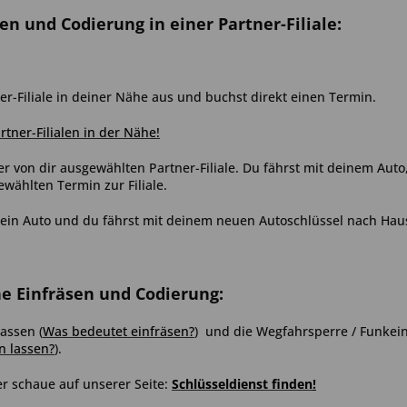
sen und Codierung in einer Partner-Filiale:
er-Filiale in deiner Nähe aus und buchst direkt einen Termin.
artner-Filialen in der Nähe!
er von dir ausgewählten Partner-Filiale. Du fährst mit deinem Aut
ählten Termin zur Filiale.
ein Auto und du fährst mit deinem neuen Autoschlüssel nach Hau
ne Einfräsen und Codierung:
 lassen
(
Was bedeutet einfräsen?
)
und die Wegfahrsperre / Funkein
n lassen?
)
.
r schaue auf unserer Seite:
Schlüsseldienst finden
!