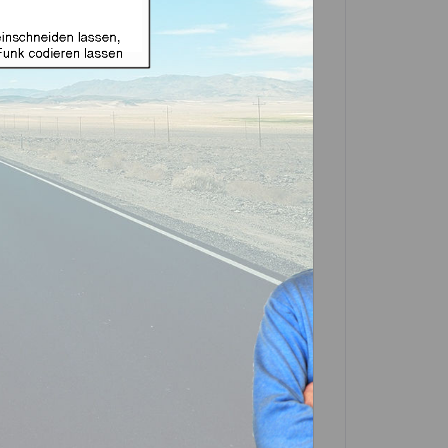
ignet für Kia mit 2 Tasten
Aftermarket Produkt)
in einer Partner-Filiale deiner Nähe
 in der Beschreibung. Scrolle einfach
In den
Warenkorb