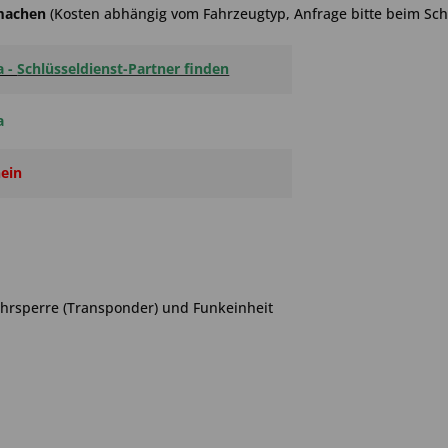
hmachen
(Kosten abhängig vom Fahrzeugtyp, Anfrage bitte beim Schl
a -
Schlüsseldienst-Partner finden
a
ein
ahrsperre (Transponder) und Funkeinheit