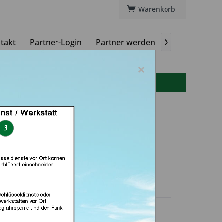
Warenkorb
takt
Partner-Login
Partner werden
Magazin

×
info(at)autoschluessel-online.de
H (in Grevenbroich)
dlerprofil