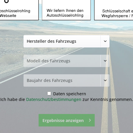
Autoschlüssel gee
ID60 und HYN17 (
129,99 € *
inkl. MwSt.
zzgl. Versandkosten
Lieferzeit 3-5 Werktage
NEU: Kompletten Autoschlüssel 
nachmachen lassen:
Der genaue Ablauf befindet sich
runter.
Daten speichern
Ich habe die
Datenschutzbestimmungen
zur Kenntnis genommen.
Ergebnisse anzeigen