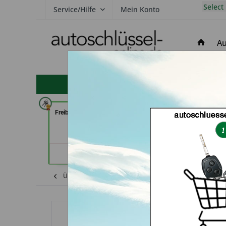
Select
Service/Hilfe
Mein Konto
Au
hohe Kundenzufriedenheit
Freiburger Schlüsseldienst GmbH
AKYÜZ Schlüss
(in Freiburg)
Sicherheitstechni
Händlerprofil
Händler
Übersicht
Kia
Picanto
Autoschlüsse