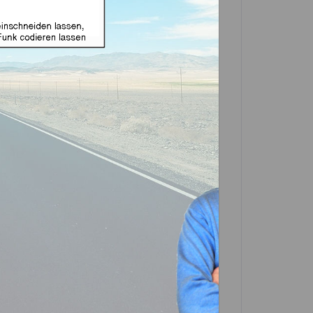
äuse ohne Funk mit
et Produkt)
In den
Warenkorb
Artikel?
Bewerten
0789