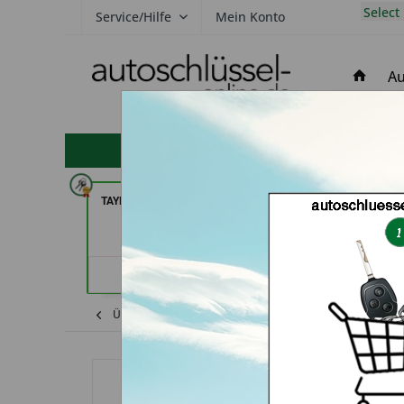
Select
Service/Hilfe
Mein Konto
Au
hohe Kundenzufriedenheit
TAYFUN 2.0 GmbH (in Nürnberg)
moeller-24.d
Gelsenki
Händlerprofil
Händler
Übersicht
Volkswagen
Transporter