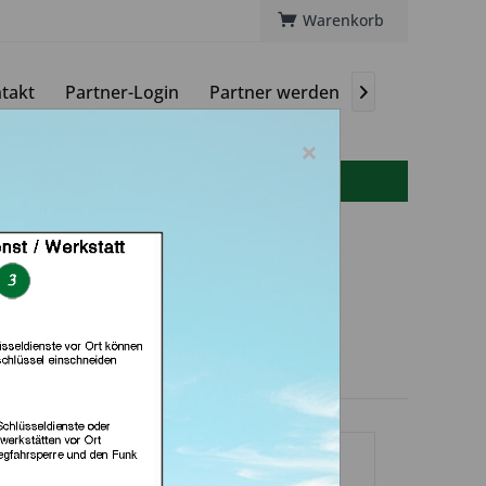
Warenkorb
takt
Partner-Login
Partner werden
Magazin

×
info(at)autoschluessel-online.de
Schlüsseldienst
 Im- Kaufland (in
Worms)
dlerprofil