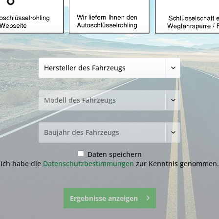
Autoschlüsselgeh
HU162 (Aftermark
14,99 € *
inkl. MwSt.
zzgl. Versandkosten
Lieferzeit ca. 1-3 Werktage
Fragen zum 
Merken
Daten speichern
Artikel-Nr.:
1.1-
Ich habe die
Datenschutzbestimmungen
zur Kenntnis genommen.
Ergebnisse anzeigen