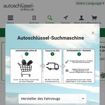
Select Language
▼
Menü
Anfrage
Suchen
Service
Mein Konto
Warenkorb
×
hohe Kundenzufriedenheit
Autoschlüssel-Suchmaschine
Autohaus Patz GmbH
Freiburger
Schlüssel-Welt be
(in Rot am See)
Schlüsseldienst GmbH
Meister Grüner (i
(in Freiburg)
München)
Händlerprofil
Händlerprofil
Händlerprofil
Übersicht
Autoschlüssel mit Funk