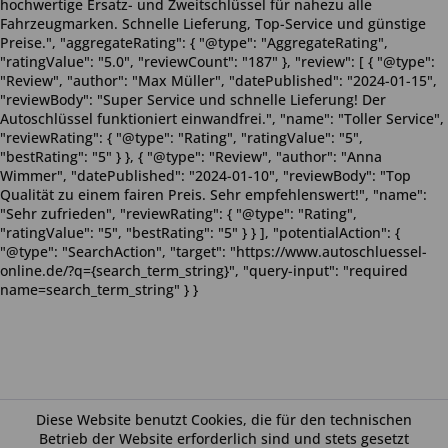
hochwertige Ersatz- und Zweitschlüssel für nahezu alle
Fahrzeugmarken. Schnelle Lieferung, Top-Service und günstige
Preise.", "aggregateRating": { "@type": "AggregateRating",
"ratingValue": "5.0", "reviewCount": "187" }, "review": [ { "@type":
"Review", "author": "Max Müller", "datePublished": "2024-01-15",
"reviewBody": "Super Service und schnelle Lieferung! Der
Autoschlüssel funktioniert einwandfrei.", "name": "Toller Service",
"reviewRating": { "@type": "Rating", "ratingValue": "5",
"bestRating": "5" } }, { "@type": "Review", "author": "Anna
Wimmer", "datePublished": "2024-01-10", "reviewBody": "Top
Qualität zu einem fairen Preis. Sehr empfehlenswert!", "name":
"Sehr zufrieden", "reviewRating": { "@type": "Rating",
"ratingValue": "5", "bestRating": "5" } } ], "potentialAction": {
"@type": "SearchAction", "target": "https://www.autoschluessel-
online.de/?q={search_term_string}", "query-input": "required
name=search_term_string" } }
Diese Website benutzt Cookies, die für den technischen
Betrieb der Website erforderlich sind und stets gesetzt