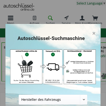
Select Language
▼
Menü
Anfrage
Suchen
Service
Mein Konto
Warenkorb
×
hohe Kundenzufriedenheit
Autoschlüssel-Suchmaschine
Shoes & Keys by Eski (in
Demuro Schuh &
Key Tec GmbH (in
Erlangen)
Schlüsseldienst (in
Grevenbroich)
Grevenbroich)
Händlerprofil
Händlerprofil
Händlerprofil
Übersicht
Autoschlüssel mit Funk