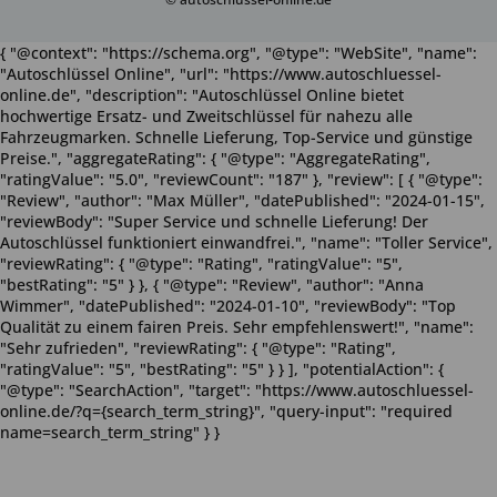
{ "@context": "https://schema.org", "@type": "WebSite", "name":
"Autoschlüssel Online", "url": "https://www.autoschluessel-
online.de", "description": "Autoschlüssel Online bietet
hochwertige Ersatz- und Zweitschlüssel für nahezu alle
Fahrzeugmarken. Schnelle Lieferung, Top-Service und günstige
Preise.", "aggregateRating": { "@type": "AggregateRating",
"ratingValue": "5.0", "reviewCount": "187" }, "review": [ { "@type":
"Review", "author": "Max Müller", "datePublished": "2024-01-15",
"reviewBody": "Super Service und schnelle Lieferung! Der
Autoschlüssel funktioniert einwandfrei.", "name": "Toller Service",
"reviewRating": { "@type": "Rating", "ratingValue": "5",
"bestRating": "5" } }, { "@type": "Review", "author": "Anna
Wimmer", "datePublished": "2024-01-10", "reviewBody": "Top
Qualität zu einem fairen Preis. Sehr empfehlenswert!", "name":
"Sehr zufrieden", "reviewRating": { "@type": "Rating",
"ratingValue": "5", "bestRating": "5" } } ], "potentialAction": {
"@type": "SearchAction", "target": "https://www.autoschluessel-
online.de/?q={search_term_string}", "query-input": "required
name=search_term_string" } }