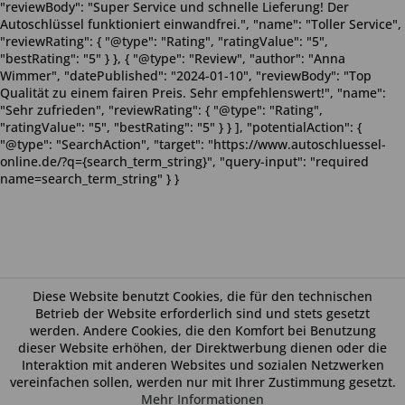
"reviewBody": "Super Service und schnelle Lieferung! Der
Autoschlüssel funktioniert einwandfrei.", "name": "Toller Service",
"reviewRating": { "@type": "Rating", "ratingValue": "5",
"bestRating": "5" } }, { "@type": "Review", "author": "Anna
Wimmer", "datePublished": "2024-01-10", "reviewBody": "Top
Qualität zu einem fairen Preis. Sehr empfehlenswert!", "name":
"Sehr zufrieden", "reviewRating": { "@type": "Rating",
"ratingValue": "5", "bestRating": "5" } } ], "potentialAction": {
"@type": "SearchAction", "target": "https://www.autoschluessel-
online.de/?q={search_term_string}", "query-input": "required
name=search_term_string" } }
Diese Website benutzt Cookies, die für den technischen
Betrieb der Website erforderlich sind und stets gesetzt
werden. Andere Cookies, die den Komfort bei Benutzung
dieser Website erhöhen, der Direktwerbung dienen oder die
Interaktion mit anderen Websites und sozialen Netzwerken
vereinfachen sollen, werden nur mit Ihrer Zustimmung gesetzt.
Mehr Informationen