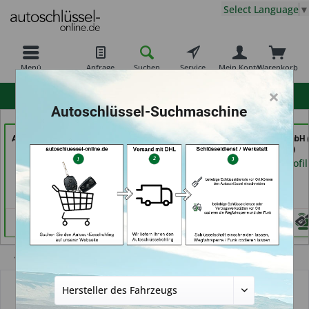
Select Language
▼
Menü
Anfrage
Suchen
Service
Mein Konto
Warenkorb
×
hohe Kundenzufriedenheit
Autoschlüssel-Suchmaschine
AutoSchlüssel BerliN (in
Carkeys Augsburg &
TAYFUN 2.0 GmbH (
Berlin)
ECU Service
Nürnberg)
Mobilservice (in
Händlerprofil
Händlerprofil
Augsburg)
Händlerprofil
Übersicht
Autoschlüsselgehäuse und Zubehör