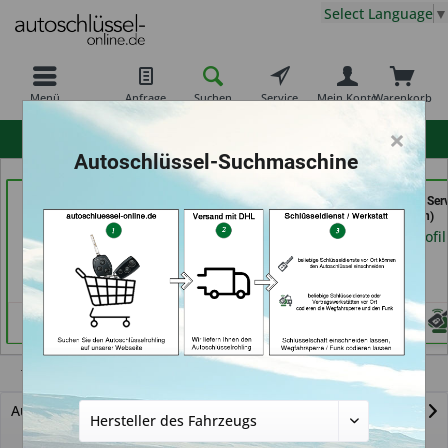
Select Language
▼
Menü
Anfrage
Suchen
Service
Mein Konto
Warenkorb
×
hohe Kundenzufriedenheit
Autoschlüssel-Suchmaschine
Schlüssel-Welt bei
moeller-24.de e.k. (in
Schlüssel- u. DL Ser
Meister Grüner (in
Gelsenkirchen)
(in Dresden)
München)
Händlerprofil
Händlerprofil
Händlerprofil
Tourneo Connect
Autoschlüssel mit Funk