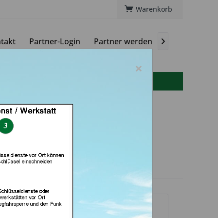
Warenkorb
takt
Partner-Login
Partner werden
Magazin

×
info(at)autoschluessel-online.de
rer (in Bad Arolsen)
dlerprofil