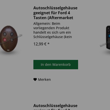
Autoschlüsselgehäuse
geeignet für Ford 4
Tasten (Aftermarket
Produkt)
Allgemein: Beim
vorliegenden Produkt
handelt es sich um ein
Schlüsselgehäuse (kein
Original). Das Produkt ist
12,99 € *
ideal zum Austausch
beschädigter oder
abgenutzter
Autoschlüsselgehäuse
geeignet. Bitte achten Sie
In den
Warenkorb
darauf, dass sich das...
Merken
Autoschlüsselgehäuse