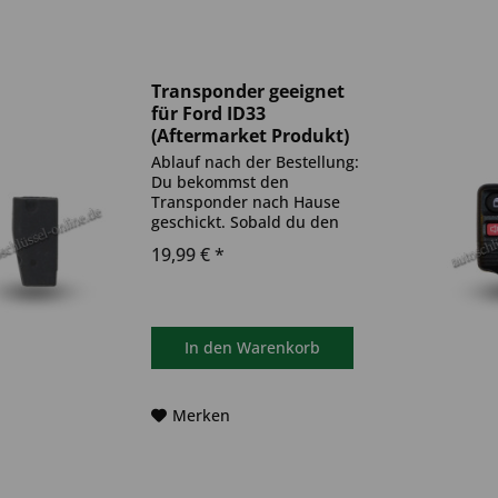
Transponder geeignet
für Ford ID33
(Aftermarket Produkt)
Ablauf nach der Bestellung:
Du bekommst den
Transponder nach Hause
geschickt. Sobald du den
Transponder hast, muss
19,99 € *
dieser in deinen
Autoschlüssel eingebaut und
anschließend auf dein Auto
codiert werden. Du kannst
dazu einen Termin bei...
In den
Warenkorb
Merken