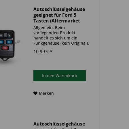
Autoschlüsselgehäuse
geeignet für Ford 5
Tasten (Aftermarket
Produkt)
Allgemein: Beim
vorliegenden Produkt
handelt es sich um ein
Funkgehäuse (kein Original).
Es ist weder eine
10,99 € *
Funkeinheit, noch eine
Wegfahrsperre
(Transponder) im Schlüssel
verbaut. Das Produkt ist
ideal zum Austausch
In den
Warenkorb
beschädigter oder...
Merken
Autoschlüsselgehäuse