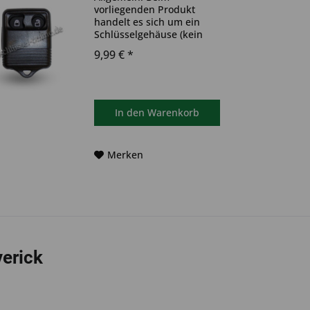
vorliegenden Produkt
handelt es sich um ein
Schlüsselgehäuse (kein
Original) Das Produkt ist
9,99 € *
ideal zum Austausch
beschädigter oder
abgenutzter
Autoschlüsselgehäuse
geeignet. Bitte achten Sie
In den
Warenkorb
darauf, dass sich das...
Merken
erick