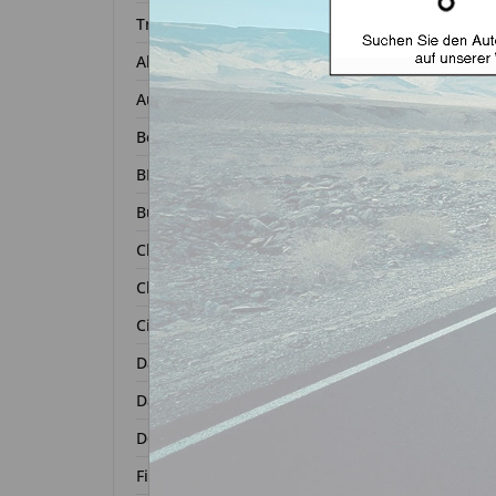
Transponder
Alfa Romeo
Autoschl
Audi
Bentley
BMW
Buick
Chevrolet
Chrysler
Autosc
Citroën
ge
Dacia
Daihatsu
Zurück 
Dodge
Fiat