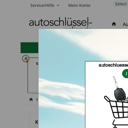
Select
Service/Hilfe
Mein Konto
Au
hohe Kundenzufriedenheit
GSB Produktions GmbH (in
Demuro Schuh & S
Pfäffikon)
(in Greven
Händlerprofil
Händler
Ford
Maverick
Kategorien