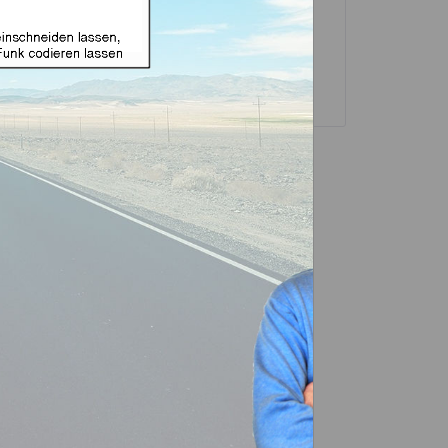
sselgehäuse und
Transponder
ubehör