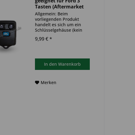
geeignet für Ford 3
Tasten (Aftermarket
Produkt)
Allgemein: Beim
vorliegenden Produkt
handelt es sich um ein
Schlüsselgehäuse (kein
Original). Das Produkt ist
9,99 € *
ideal zum Austausch
beschädigter oder
abgenutzter
Autoschlüsselgehäuse
geeignet. Bitte achten Sie
In den
Warenkorb
darauf, dass sich das...
Merken