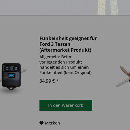
Funkeinheit geeignet für
Ford 3 Tasten
(Aftermarket Produkt)
Allgemein: Beim
vorliegenden Produkt
handelt es sich um einen
Funkeinheit (kein Original).
Produktinformationen:
34,99 € *
geeignet für: Ford
Produkttyp: einzelne
Funkeinheit
Schlüsselrohling: keinen
Funkeinheit: 433,92 Mhz
In den
Warenkorb
Anzahl der Tasten: 3...
Merken