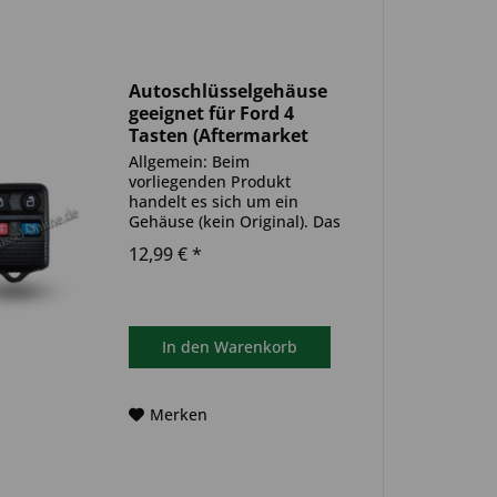
Autoschlüsselgehäuse
geeignet für Ford 4
Tasten (Aftermarket
Produkt)
Allgemein: Beim
vorliegenden Produkt
handelt es sich um ein
Gehäuse (kein Original). Das
Produkt ist ideal zum
12,99 € *
Austausch beschädigter oder
abgenutzter
Autoschlüsselgehäuse
geeignet. Bitte achten Sie
darauf, dass sich das
In den
Warenkorb
Schlüsselgehäuse...
Merken