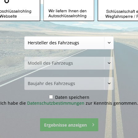
üssel mit Funk
Autoschlüssel ohne Funk
Autoschlü
Z
hlüssel nicht
funden?
Daten speichern
Ich habe die
Datenschutzbestimmungen
zur Kenntnis genommen.
zur Übersicht
Ergebnisse anzeigen