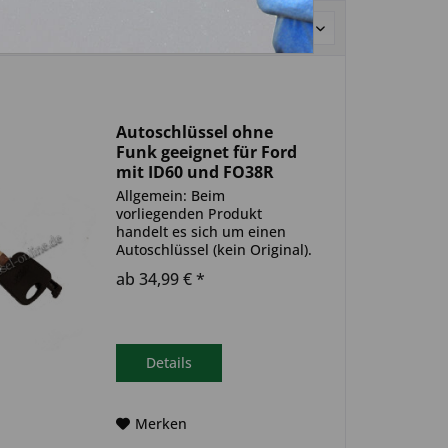
Sortierung:
Autoschlüssel ohne
Funk geeignet für Ford
mit ID60 und FO38R
(Aftermarket Produkt)
Allgemein: Beim
vorliegenden Produkt
handelt es sich um einen
Autoschlüssel (kein Original).
Es ist eine Wegfahrsperre
ab 34,99 € *
(Transponder) verbaut. Bitte
achte darauf, dass der
Autoschlüssel deinem altem
gleicht. Ablauf -
Autoschlüssel inkl....
Details
Merken