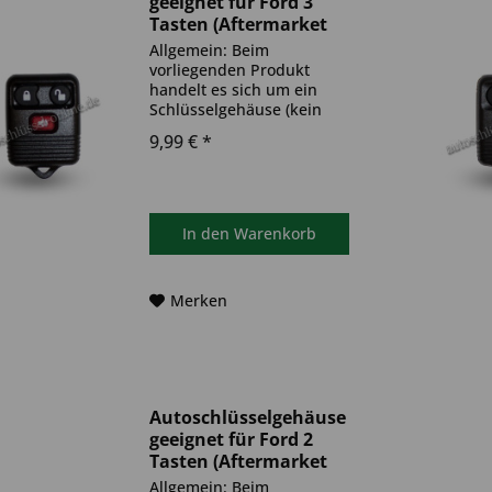
geeignet für Ford 3
Tasten (Aftermarket
Produkt)
Allgemein: Beim
vorliegenden Produkt
handelt es sich um ein
Schlüsselgehäuse (kein
Original). Das Produkt ist
9,99 € *
ideal zum Austausch
beschädigter oder
abgenutzter
Autoschlüsselgehäuse
geeignet. Bitte achten Sie
In den
Warenkorb
darauf, dass sich das...
Merken
Autoschlüsselgehäuse
geeignet für Ford 2
Tasten (Aftermarket
Produkt)
Allgemein: Beim