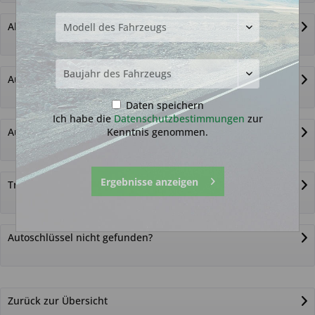
Alternativ-Funkautoschlüssel
Autoschlüssel ohne Funk
Daten speichern
Ich habe die
Datenschutzbestimmungen
zur
Kenntnis genommen.
Autoschlüsselgehäuse und Zubehör
Ergebnisse anzeigen
Transponder
Autoschlüssel nicht gefunden?
Zurück zur Übersicht