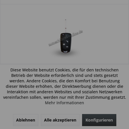
Diese Website benutzt Cookies, die für den technischen
Betrieb der Website erforderlich sind und stets gesetzt
Autoschlüsselgehäuse geeignet für Ford 3 Tasten mit
werden. Andere Cookies, die den Komfort bei Benutzung
HU101 (Aftermarket Produkt)
dieser Website erhöhen, der Direktwerbung dienen oder die
Interaktion mit anderen Websites und sozialen Netzwerken
Allgemein: Beim vorliegendem Produkt handelt es sich um ein
vereinfachen sollen, werden nur mit Ihrer Zustimmung gesetzt.
Schlüsselgehäuse (kein Original) mit Schlüsselschaft. Es ist
Mehr Informationen
weder eine Funkeinheit, noch eine Wegfahrsperre
(Transponder) im Schlüssel verbaut. Das Produkt ist ideal
zum...
17,99 € *
Ablehnen
Alle akzeptieren
Konfigurieren