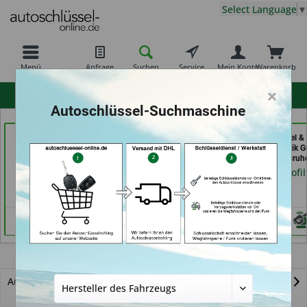
Select Language
▼
Menü
Anfrage
Suchen
Service
Mein Konto
Warenkorb
×
hohe Kundenzufriedenheit
Autoschlüssel-Suchmaschine
Carkeys Augsburg &
Service Punkt (in
Aba Schlüssel &
ECU Service (in
Bremen)
Sicherheitstechnik G
Friedberg)
GmbH (in Karlsruh
Händlerprofil
Händlerprofil
Händlerprofil
Kuga
Autoschlüssel mit Funk