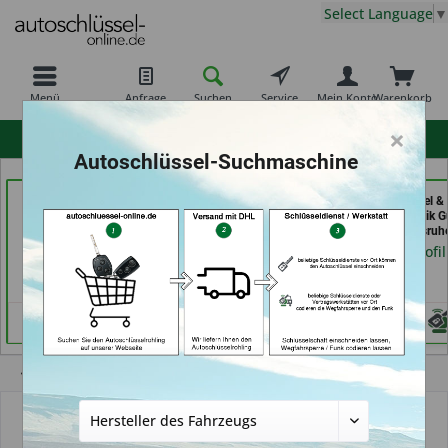
Select Language
▼
Menü
Anfrage
Suchen
Service
Mein Konto
Warenkorb
×
hohe Kundenzufriedenheit
Autoschlüssel-Suchmaschine
069er Schlüsseldienst
Carkeys Augsburg &
Aba Schlüssel &
Frankfurt (in Frankfurt
ECU Service
Sicherheitstechnik G
am Main)
Mobilservice (in
GmbH (in Karlsruh
Augsburg)
Händlerprofil
Händlerprofil
Händlerprofil
Übersicht
Autoschlüssel mit Funk