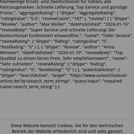
hochwertige Ersatz- und Zweitschlüssel für nahezu alle
Fahrzeugmarken. Schnelle Lieferung, Top-Service und günstige
Preise.", "aggregateRating": { "@type": "AggregateRating",
"ratingValue": "5.0", "reviewCount": "187" }, "review": [ { "@type":
"Review", "author": "Max Müller", "datePublished": "2024-01-15",
"reviewBody": "Super Service und schnelle Lieferung! Der
Autoschlüssel funktioniert einwandfrei.", "name": "Toller Service",
"reviewRating": { "@type": "Rating", "ratingValue": "5",
"bestRating": "5" } }, { "@type": "Review", "author": "Anna
Wimmer", "datePublished": "2024-01-10", "reviewBody": "Top
Qualität zu einem fairen Preis. Sehr empfehlenswert!", "name":
"Sehr zufrieden", "reviewRating": { "@type": "Rating",
"ratingValue": "5", "bestRating": "5" } } ], "potentialAction": {
"@type": "SearchAction", "target": "https://www.autoschluessel-
online.de/?q={search_term_string}", "query-input": "required
name=search_term_string" } }
Diese Website benutzt Cookies, die für den technischen
Betrieb der Website erforderlich sind und stets gesetzt