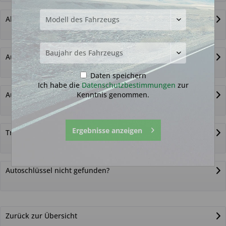
Alternativ-Funkautoschlüssel
Autoschlüssel ohne Funk
Daten speichern
Ich habe die
Datenschutzbestimmungen
zur
Kenntnis genommen.
Autoschlüsselgehäuse und Zubehör
Ergebnisse anzeigen
Transponder
Autoschlüssel nicht gefunden?
Zurück zur Übersicht