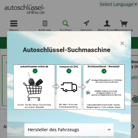
Select Language
▼
Menü
Anfrage
Suchen
Service
Mein Konto
Warenkorb
×
hohe Kundenzufriedenheit
Autoschlüssel-Suchmaschine
AutoAufsperrer (in Bad
069er Schlüsseldienst
Schuh und Schlüss
Arolsen)
Frankfurt (in Frankfurt
Profi Dschurny (i
am Main)
Rosdorf)
Händlerprofil
Händlerprofil
Händlerprofil
Transit Connect
Autoschlüssel mit Funk