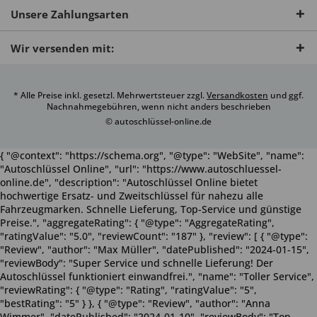
Unsere Zahlungsarten
Wir versenden mit:
* Alle Preise inkl. gesetzl. Mehrwertsteuer zzgl.
Versandkosten
und ggf.
Nachnahmegebühren, wenn nicht anders beschrieben
© autoschlüssel-online.de
{ "@context": "https://schema.org", "@type": "WebSite", "name":
"Autoschlüssel Online", "url": "https://www.autoschluessel-
online.de", "description": "Autoschlüssel Online bietet
hochwertige Ersatz- und Zweitschlüssel für nahezu alle
Fahrzeugmarken. Schnelle Lieferung, Top-Service und günstige
Preise.", "aggregateRating": { "@type": "AggregateRating",
"ratingValue": "5.0", "reviewCount": "187" }, "review": [ { "@type":
"Review", "author": "Max Müller", "datePublished": "2024-01-15",
"reviewBody": "Super Service und schnelle Lieferung! Der
Autoschlüssel funktioniert einwandfrei.", "name": "Toller Service",
"reviewRating": { "@type": "Rating", "ratingValue": "5",
"bestRating": "5" } }, { "@type": "Review", "author": "Anna
Wimmer", "datePublished": "2024-01-10", "reviewBody": "Top