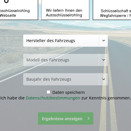
Autoschlüssel gee
mit ID63 und HU1
89,99 € *
99,99 €
inkl. MwSt.
zzgl. Versandkosten
Lieferzeit ca. 1-3 Werktage
NEU: Kompletten Autoschlüssel 
nachmachen lassen:
Der genaue Ablauf befindet sich
runter.
Daten speichern
Ich habe die
Datenschutzbestimmungen
zur Kenntnis genommen.
Ergebnisse anzeigen