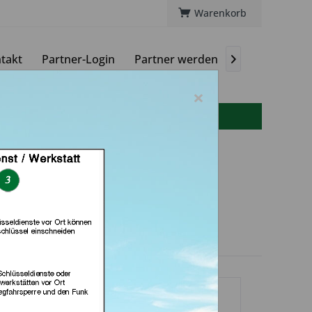
Warenkorb
takt
Partner-Login
Partner werden
Magazin

×
info(at)autoschluessel-online.de
chlüsseldienst Brkic,
iersbowsky GbR (in
uppertal)
dlerprofil