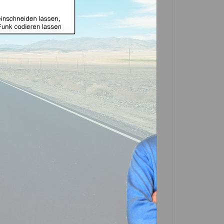
ignet für Ford 2 Tasten
01 (Aftermarket Produkt)
 *
(
10
% gespart)
in einer Partner-Filiale deiner Nähe
 in der Beschreibung. Scrolle einfach
In den
Warenkorb