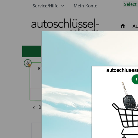
Select
Service/Hilfe
Mein Konto
Au
hohe Kundenzufriedenheit
KEYHERO Autoschlüssel (in
RAPID Service (
Berlin)
Händler
Händlerprofil
Keine Services hinterlegt
Übersicht
Ford
S-Max
Autoschlüsse