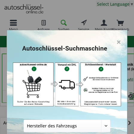
Select Language
▼
Menü
Anfrage
Suchen
Service
Mein Konto
Warenkorb
×
hohe Kundenzufriedenheit
Autoschlüssel-Suchmaschine
Tayfun 2.0 GmbH (in
AutoAufsperrer (in Bad
Jacks
Fürth)
Arolsen)
Sicherheitstechnik
Schlüsseldienst (i
Händlerprofil
Händlerprofil
Berlin)
Händlerprofil
Explorer
Autoschlüssel mit Funk