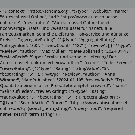
{ "@context": "https://schema.org", "@type": "WebSite", "name":
"Autoschlüssel Online", "url": "https://www.autoschluessel-
online.de", "description": "Autoschlüssel Online bietet
hochwertige Ersatz- und Zweitschlüssel für nahezu alle
Fahrzeugmarken. Schnelle Lieferung, Top-Service und günstige
Preise.", "aggregateRating": { "@type": "AggregateRating",
"ratingValue": "5.0", "reviewCount": "187" }, "review": [ { "@type":
"Review", "author": "Max Müller", "datePublished": "2024-01-15",
"reviewBody": "Super Service und schnelle Lieferung! Der
Autoschlüssel funktioniert einwandfrei.", "name": "Toller Service",
"reviewRating": { "@type": "Rating", "ratingValue": "5",
"bestRating": "5" } }, { "@type": "Review", "author": "Anna
Wimmer", "datePublished": "2024-01-10", "reviewBody": "Top
Qualität zu einem fairen Preis. Sehr empfehlenswert!", "name":
"Sehr zufrieden", "reviewRating": { "@type": "Rating",
"ratingValue": "5", "bestRating": "5" } } ], "potentialAction": {
"@type": "SearchAction", "target": "https://www.autoschluessel-
online.de/?q={search_term_string}", "query-input": "required
name=search_term_string" } }