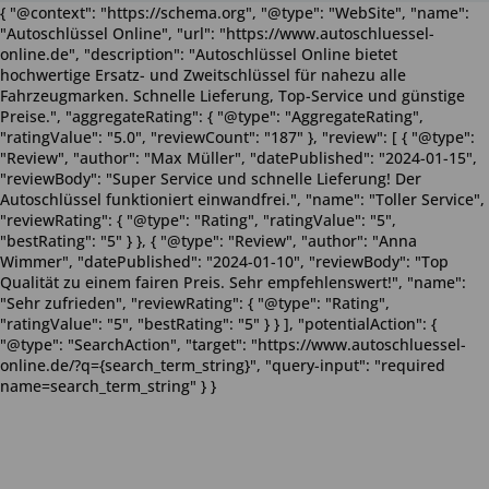
{ "@context": "https://schema.org", "@type": "WebSite", "name":
"Autoschlüssel Online", "url": "https://www.autoschluessel-
online.de", "description": "Autoschlüssel Online bietet
hochwertige Ersatz- und Zweitschlüssel für nahezu alle
Fahrzeugmarken. Schnelle Lieferung, Top-Service und günstige
Preise.", "aggregateRating": { "@type": "AggregateRating",
"ratingValue": "5.0", "reviewCount": "187" }, "review": [ { "@type":
"Review", "author": "Max Müller", "datePublished": "2024-01-15",
"reviewBody": "Super Service und schnelle Lieferung! Der
Autoschlüssel funktioniert einwandfrei.", "name": "Toller Service",
"reviewRating": { "@type": "Rating", "ratingValue": "5",
"bestRating": "5" } }, { "@type": "Review", "author": "Anna
Wimmer", "datePublished": "2024-01-10", "reviewBody": "Top
Qualität zu einem fairen Preis. Sehr empfehlenswert!", "name":
"Sehr zufrieden", "reviewRating": { "@type": "Rating",
"ratingValue": "5", "bestRating": "5" } } ], "potentialAction": {
"@type": "SearchAction", "target": "https://www.autoschluessel-
online.de/?q={search_term_string}", "query-input": "required
name=search_term_string" } }