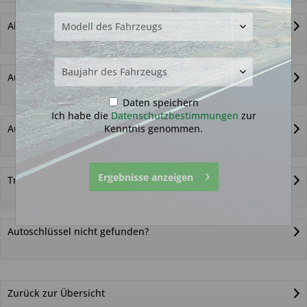
Alternativ-Funkautoschlüssel
Autoschlüssel ohne Funk
Daten speichern
Ich habe die
Datenschutzbestimmungen
zur
Kenntnis genommen.
Autoschlüsselgehäuse und Zubehör
Ergebnisse anzeigen
Transponder
Autoschlüssel nicht gefunden?
Zurück zur Übersicht