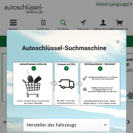
Select Language
▼
Menü
Anfrage
Suchen
Service
Mein Konto
Warenkorb
×
hohe Kundenzufriedenheit
Autoschlüssel-Suchmaschine
069er Schlüsseldienst
Freiburger
Autoschlüssel Hamb
Frankfurt (in Frankfurt
Schlüsseldienst GmbH
(in Hamburg)
am Main)
(in Freiburg)
Händlerprofil
Händlerprofil
Händlerprofil
Ecosport
Autoschlüssel mit Funk