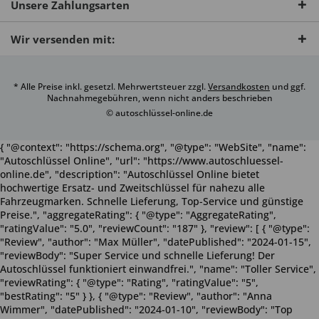
Unsere Zahlungsarten
Wir versenden mit:
* Alle Preise inkl. gesetzl. Mehrwertsteuer zzgl.
Versandkosten
und ggf.
Nachnahmegebühren, wenn nicht anders beschrieben
© autoschlüssel-online.de
{ "@context": "https://schema.org", "@type": "WebSite", "name":
"Autoschlüssel Online", "url": "https://www.autoschluessel-
online.de", "description": "Autoschlüssel Online bietet
hochwertige Ersatz- und Zweitschlüssel für nahezu alle
Fahrzeugmarken. Schnelle Lieferung, Top-Service und günstige
Preise.", "aggregateRating": { "@type": "AggregateRating",
"ratingValue": "5.0", "reviewCount": "187" }, "review": [ { "@type":
"Review", "author": "Max Müller", "datePublished": "2024-01-15",
"reviewBody": "Super Service und schnelle Lieferung! Der
Autoschlüssel funktioniert einwandfrei.", "name": "Toller Service",
"reviewRating": { "@type": "Rating", "ratingValue": "5",
"bestRating": "5" } }, { "@type": "Review", "author": "Anna
Wimmer", "datePublished": "2024-01-10", "reviewBody": "Top