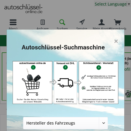
Select Language
▼
Menü
Anfrage
Suchen
Service
Mein Konto
Warenkorb
×
hohe Kundenzufriedenheit
Autoschlüssel-Suchmaschine
Freiburger
AutoAufsperrer (in Bad
Key Tec GmbH (in
Schlüsseldienst GmbH
Arolsen)
Grevenbroich)
(in Freiburg)
Händlerprofil
Händlerprofil
Händlerprofil
Übersicht
Autoschlüssel mit Funk