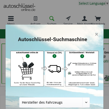
Select Language
▼
Menü
Anfrage
Suchen
Service
Mein Konto
Warenkorb
×
hohe Kundenzufriedenheit
Autoschlüssel-Suchmaschine
Carkeys Augsburg &
ABC Schlüsseldienst -
Freiburger
ECU Service (in
Frank Panten (in
Schlüsseldienst G
Friedberg)
Stolberg)
(in Freiburg)
Händlerprofil
Händlerprofil
Händlerprofil
Übersicht
Autoschlüsselgehäuse und Zubehör