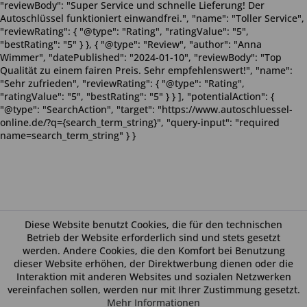
"reviewBody": "Super Service und schnelle Lieferung! Der
Autoschlüssel funktioniert einwandfrei.", "name": "Toller Service",
"reviewRating": { "@type": "Rating", "ratingValue": "5",
"bestRating": "5" } }, { "@type": "Review", "author": "Anna
Wimmer", "datePublished": "2024-01-10", "reviewBody": "Top
Qualität zu einem fairen Preis. Sehr empfehlenswert!", "name":
"Sehr zufrieden", "reviewRating": { "@type": "Rating",
"ratingValue": "5", "bestRating": "5" } } ], "potentialAction": {
"@type": "SearchAction", "target": "https://www.autoschluessel-
online.de/?q={search_term_string}", "query-input": "required
name=search_term_string" } }
Diese Website benutzt Cookies, die für den technischen
Betrieb der Website erforderlich sind und stets gesetzt
werden. Andere Cookies, die den Komfort bei Benutzung
dieser Website erhöhen, der Direktwerbung dienen oder die
Interaktion mit anderen Websites und sozialen Netzwerken
vereinfachen sollen, werden nur mit Ihrer Zustimmung gesetzt.
Mehr Informationen