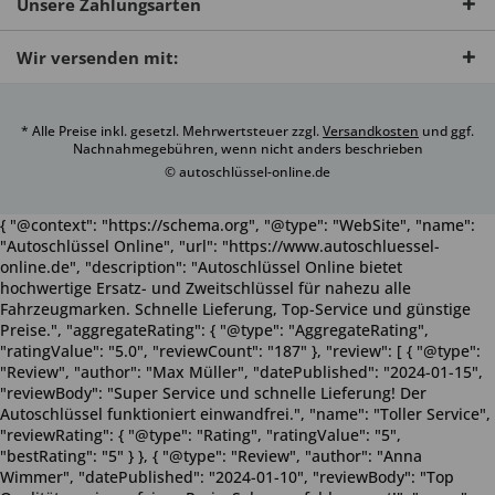
Unsere Zahlungsarten
Wir versenden mit:
* Alle Preise inkl. gesetzl. Mehrwertsteuer zzgl.
Versandkosten
und ggf.
Nachnahmegebühren, wenn nicht anders beschrieben
© autoschlüssel-online.de
{ "@context": "https://schema.org", "@type": "WebSite", "name":
"Autoschlüssel Online", "url": "https://www.autoschluessel-
online.de", "description": "Autoschlüssel Online bietet
hochwertige Ersatz- und Zweitschlüssel für nahezu alle
Fahrzeugmarken. Schnelle Lieferung, Top-Service und günstige
Preise.", "aggregateRating": { "@type": "AggregateRating",
"ratingValue": "5.0", "reviewCount": "187" }, "review": [ { "@type":
"Review", "author": "Max Müller", "datePublished": "2024-01-15",
"reviewBody": "Super Service und schnelle Lieferung! Der
Autoschlüssel funktioniert einwandfrei.", "name": "Toller Service",
"reviewRating": { "@type": "Rating", "ratingValue": "5",
"bestRating": "5" } }, { "@type": "Review", "author": "Anna
Wimmer", "datePublished": "2024-01-10", "reviewBody": "Top