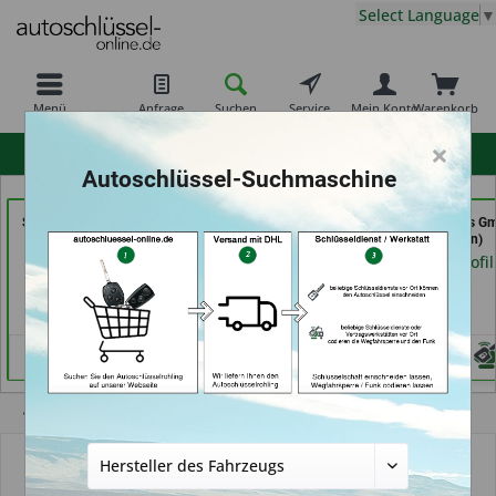
Select Language
▼
Menü
Anfrage
Suchen
Service
Mein Konto
Warenkorb
×
hohe Kundenzufriedenheit
Autoschlüssel-Suchmaschine
Schuh-Schlüsseldienst
Carkeys Augsburg &
GSB Produktions G
BEKASCHO; Im-
ECU Service (in
(in Pfäffikon)
Kaufland (in Worms)
Friedberg)
Händlerprofil
Händlerprofil
Händlerprofil
Übersicht
Autoschlüsselgehäuse und Zubehör