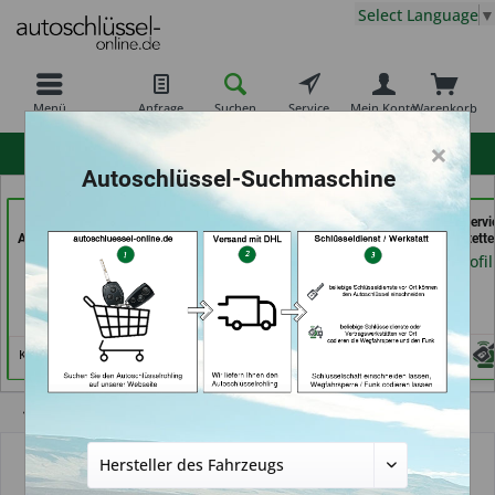
Select Language
▼
Menü
Anfrage
Suchen
Service
Mein Konto
Warenkorb
×
hohe Kundenzufriedenheit
Autoschlüssel-Suchmaschine
KEYHERO
moeller-24.de e.k. (in
der Schlüssel Servi
Autoschlüssel (in Berlin)
Gelsenkirchen)
Moos (in Märstette
Händlerprofil
Händlerprofil
Händlerprofil
Keine Services hinterlegt
Übersicht
Autoschlüsselgehäuse und Zubehör