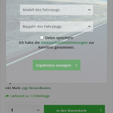
Daten speichern
Ich habe die
Datenschutzbestimmungen
zur
Kenntnis genommen.
Drück Pad geeignet für Ford 3
Ergebnisse anzeigen
Tasten (Aftermarket Produkt)
8,99 € *
inkl. MwSt.
zzgl. Versandkosten
Lieferzeit ca. 1-3 Werktage
In den
Warenkorb