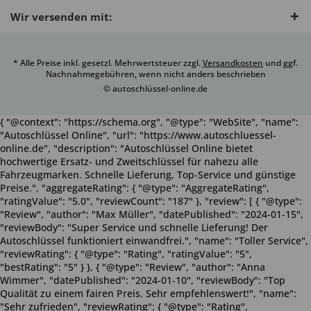
Wir versenden mit:
* Alle Preise inkl. gesetzl. Mehrwertsteuer zzgl.
Versandkosten
und ggf.
Nachnahmegebühren, wenn nicht anders beschrieben
© autoschlüssel-online.de
{ "@context": "https://schema.org", "@type": "WebSite", "name":
"Autoschlüssel Online", "url": "https://www.autoschluessel-
online.de", "description": "Autoschlüssel Online bietet
hochwertige Ersatz- und Zweitschlüssel für nahezu alle
Fahrzeugmarken. Schnelle Lieferung, Top-Service und günstige
Preise.", "aggregateRating": { "@type": "AggregateRating",
"ratingValue": "5.0", "reviewCount": "187" }, "review": [ { "@type":
"Review", "author": "Max Müller", "datePublished": "2024-01-15",
"reviewBody": "Super Service und schnelle Lieferung! Der
Autoschlüssel funktioniert einwandfrei.", "name": "Toller Service",
"reviewRating": { "@type": "Rating", "ratingValue": "5",
"bestRating": "5" } }, { "@type": "Review", "author": "Anna
Wimmer", "datePublished": "2024-01-10", "reviewBody": "Top
Qualität zu einem fairen Preis. Sehr empfehlenswert!", "name":
"Sehr zufrieden", "reviewRating": { "@type": "Rating",