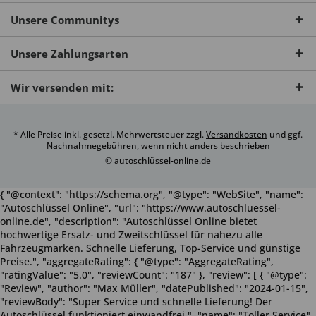
Unsere Communitys
Unsere Zahlungsarten
Wir versenden mit:
* Alle Preise inkl. gesetzl. Mehrwertsteuer zzgl.
Versandkosten
und ggf.
Nachnahmegebühren, wenn nicht anders beschrieben
© autoschlüssel-online.de
{ "@context": "https://schema.org", "@type": "WebSite", "name":
"Autoschlüssel Online", "url": "https://www.autoschluessel-
online.de", "description": "Autoschlüssel Online bietet
hochwertige Ersatz- und Zweitschlüssel für nahezu alle
Fahrzeugmarken. Schnelle Lieferung, Top-Service und günstige
Preise.", "aggregateRating": { "@type": "AggregateRating",
"ratingValue": "5.0", "reviewCount": "187" }, "review": [ { "@type":
"Review", "author": "Max Müller", "datePublished": "2024-01-15",
"reviewBody": "Super Service und schnelle Lieferung! Der
Autoschlüssel funktioniert einwandfrei.", "name": "Toller Service",