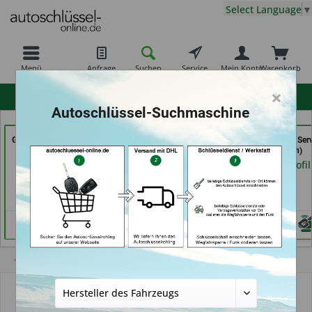
Select Language
▼
Menü
Anfrage
Suchen
Service
Mein Konto
Warenkorb
×
hohe Kundenzufriedenheit
Autoschlüssel-Suchmaschine
GSB Produktions GmbH
Schuh und
Schlüssel- u. DL Ser
(in Pfäffikon)
Schlüsseldienst Bernd
(in Dresden)
Schutte im Kaufpark (in
Händlerprofil
Händlerprofil
Göttingen)
Händlerprofil
Übersicht
Autoschlüssel mit Funk