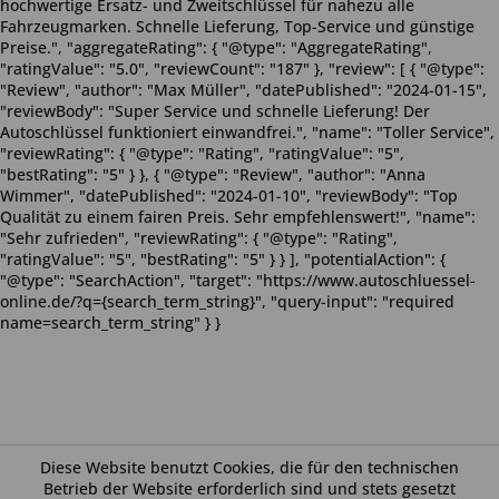
hochwertige Ersatz- und Zweitschlüssel für nahezu alle
Fahrzeugmarken. Schnelle Lieferung, Top-Service und günstige
Preise.", "aggregateRating": { "@type": "AggregateRating",
"ratingValue": "5.0", "reviewCount": "187" }, "review": [ { "@type":
"Review", "author": "Max Müller", "datePublished": "2024-01-15",
"reviewBody": "Super Service und schnelle Lieferung! Der
Autoschlüssel funktioniert einwandfrei.", "name": "Toller Service",
"reviewRating": { "@type": "Rating", "ratingValue": "5",
"bestRating": "5" } }, { "@type": "Review", "author": "Anna
Wimmer", "datePublished": "2024-01-10", "reviewBody": "Top
Qualität zu einem fairen Preis. Sehr empfehlenswert!", "name":
"Sehr zufrieden", "reviewRating": { "@type": "Rating",
"ratingValue": "5", "bestRating": "5" } } ], "potentialAction": {
"@type": "SearchAction", "target": "https://www.autoschluessel-
online.de/?q={search_term_string}", "query-input": "required
name=search_term_string" } }
Diese Website benutzt Cookies, die für den technischen
Betrieb der Website erforderlich sind und stets gesetzt