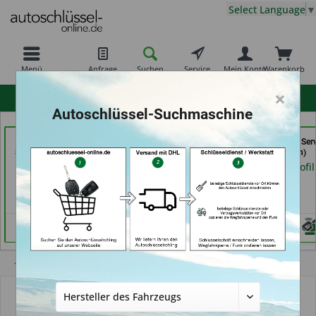
Select Language
▼
Menü
Anfrage
Suchen
Service
Mein Konto
Warenkorb
×
hohe Kundenzufriedenheit
Autoschlüssel-Suchmaschine
Freiburger
Schuh und
Schlüssel- u. DL Ser
Schlüsseldienst GmbH
Schlüsseldienst Bernd
(in Dresden)
(in Freiburg)
Schutte im Kaufpark (in
Händlerprofil
Göttingen)
Händlerprofil
Händlerprofil
Übersicht
Autoschlüssel ohne Funk