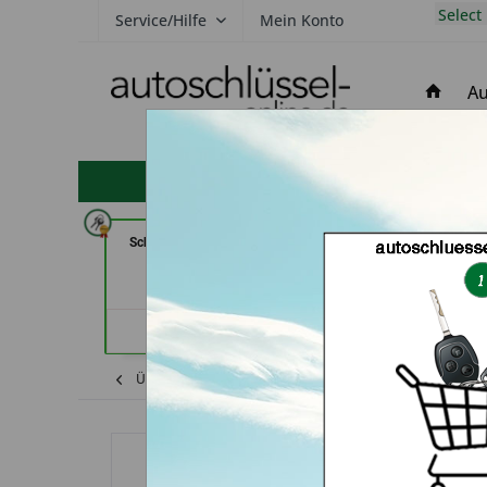
Select
Service/Hilfe
Mein Konto
Au
hohe Kundenzufriedenheit
Schlüsseldienst Possienke (in
Secura Tec GmbH
Bremen)
Floß
Händlerprofil
Händler
Übersicht
Ford
S-Max
Autoschlüss