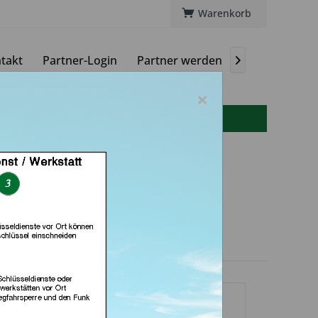
Warenkorb
takt
Partner-Login
Partner werden
Magazin

×
info(at)autoschluessel-online.de
- u. DL Service (in
Dresden)
dlerprofil