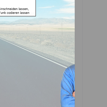
use geeignet für Ford 3
(Aftermarket Produkt)
In den
Warenkorb
Artikel?
Bewerten
0630