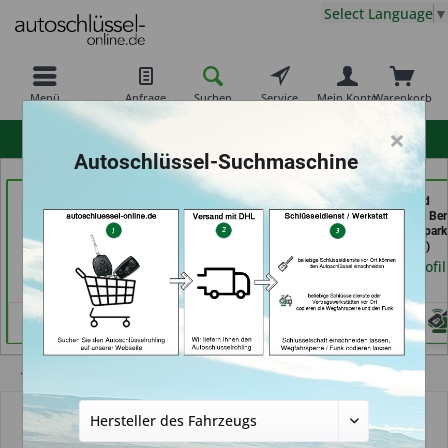
Select Language
▼
Menü
Anfrage
Suchen
Service
Mein Konto
Warenkorb
×
hohe Kundenzufriedenheit
Autoschlüssel-Suchmaschine
RAPID Service (in
Calenberger
Schuh und
Fellbach)
Schlüssedienst (in
Schlüsseldienst Be
Hannover)
Schutte im Kaufpark 
Händlerprofil
Göttingen)
Händlerprofil
Händlerprofil
Übersicht
Autoschlüssel ohne Funk