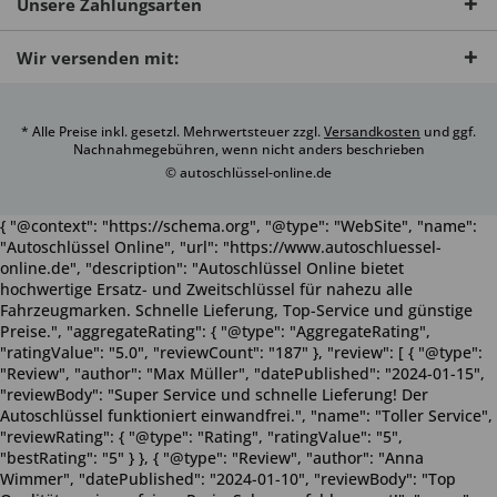
Unsere Zahlungsarten
Wir versenden mit:
* Alle Preise inkl. gesetzl. Mehrwertsteuer zzgl.
Versandkosten
und ggf.
Nachnahmegebühren, wenn nicht anders beschrieben
© autoschlüssel-online.de
{ "@context": "https://schema.org", "@type": "WebSite", "name":
"Autoschlüssel Online", "url": "https://www.autoschluessel-
online.de", "description": "Autoschlüssel Online bietet
hochwertige Ersatz- und Zweitschlüssel für nahezu alle
Fahrzeugmarken. Schnelle Lieferung, Top-Service und günstige
Preise.", "aggregateRating": { "@type": "AggregateRating",
"ratingValue": "5.0", "reviewCount": "187" }, "review": [ { "@type":
"Review", "author": "Max Müller", "datePublished": "2024-01-15",
"reviewBody": "Super Service und schnelle Lieferung! Der
Autoschlüssel funktioniert einwandfrei.", "name": "Toller Service",
"reviewRating": { "@type": "Rating", "ratingValue": "5",
"bestRating": "5" } }, { "@type": "Review", "author": "Anna
Wimmer", "datePublished": "2024-01-10", "reviewBody": "Top