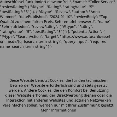
Autoschlüssel funktioniert einwandfrei.", "name": "Toller Service",
"reviewRating": { "@type": "Rating", "ratingValue": "5",
"bestRating": "5" } }, { "@type": "Review", "author": "Anna
Wimmer", "datePublished": "2024-01-10", "reviewBody": "Top
Qualität zu einem fairen Preis. Sehr empfehlenswert!", "name":
"Sehr zufrieden", "reviewRating": { "@type": "Rating",
"ratingValue": "5", "bestRating": "5" } } ], "potentialAction": {
"@type": "SearchAction", "target": "https://www.autoschluessel-
online.de/?q={search_term_string}", "query-input": "required
name=search_term_string" } }
Diese Website benutzt Cookies, die für den technischen
Betrieb der Website erforderlich sind und stets gesetzt
werden. Andere Cookies, die den Komfort bei Benutzung
dieser Website erhöhen, der Direktwerbung dienen oder die
Interaktion mit anderen Websites und sozialen Netzwerken
vereinfachen sollen, werden nur mit Ihrer Zustimmung gesetzt.
Mehr Informationen