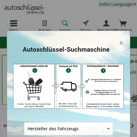
Select Language
▼
Menü
Anfrage
Suchen
Service
Mein Konto
Warenkorb
×
hohe Kundenzufriedenheit
Autoschlüssel-Suchmaschine
Service Punkt (in
Demuro Schuh &
AutoAufsperrer (in 
Bremen)
Schlüsseldienst (in
Arolsen)
Grevenbroich)
Händlerprofil
Händlerprofil
Händlerprofil
Pony
Autoschlüssel mit Funk