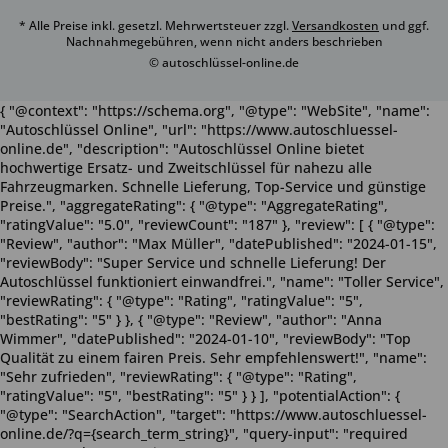
* Alle Preise inkl. gesetzl. Mehrwertsteuer zzgl.
Versandkosten
und ggf.
Nachnahmegebühren, wenn nicht anders beschrieben
© autoschlüssel-online.de
{ "@context": "https://schema.org", "@type": "WebSite", "name":
"Autoschlüssel Online", "url": "https://www.autoschluessel-
online.de", "description": "Autoschlüssel Online bietet
hochwertige Ersatz- und Zweitschlüssel für nahezu alle
Fahrzeugmarken. Schnelle Lieferung, Top-Service und günstige
Preise.", "aggregateRating": { "@type": "AggregateRating",
"ratingValue": "5.0", "reviewCount": "187" }, "review": [ { "@type":
"Review", "author": "Max Müller", "datePublished": "2024-01-15",
"reviewBody": "Super Service und schnelle Lieferung! Der
Autoschlüssel funktioniert einwandfrei.", "name": "Toller Service",
"reviewRating": { "@type": "Rating", "ratingValue": "5",
"bestRating": "5" } }, { "@type": "Review", "author": "Anna
Wimmer", "datePublished": "2024-01-10", "reviewBody": "Top
Qualität zu einem fairen Preis. Sehr empfehlenswert!", "name":
"Sehr zufrieden", "reviewRating": { "@type": "Rating",
"ratingValue": "5", "bestRating": "5" } } ], "potentialAction": {
"@type": "SearchAction", "target": "https://www.autoschluessel-
online.de/?q={search_term_string}", "query-input": "required