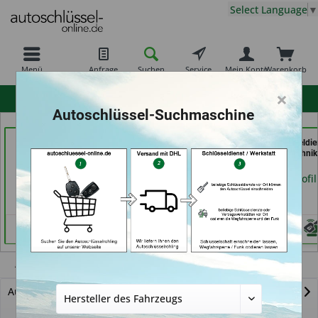
Select Language
▼
Menü
Anfrage
Suchen
Service
Mein Konto
Warenkorb
×
hohe Kundenzufriedenheit
Autoschlüssel-Suchmaschine
Carkeys Augsburg &
ABC Schlüsseldienst -
AKYÜZ Schlüsseldie
ECU Service (in
Frank Panten (in
& Sicherheitstechnik
Friedberg)
Stolberg)
Maintal)
Händlerprofil
Händlerprofil
Händlerprofil
Atos Prime
Autoschlüssel mit Funk