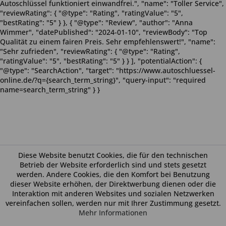
Autoschlüssel funktioniert einwandfrei.", "name": "Toller Service",
"reviewRating": { "@type": "Rating", "ratingValue": "5",
"bestRating": "5" } }, { "@type": "Review", "author": "Anna
Wimmer", "datePublished": "2024-01-10", "reviewBody": "Top
Qualität zu einem fairen Preis. Sehr empfehlenswert!", "name":
"Sehr zufrieden", "reviewRating": { "@type": "Rating",
"ratingValue": "5", "bestRating": "5" } } ], "potentialAction": {
"@type": "SearchAction", "target": "https://www.autoschluessel-
online.de/?q={search_term_string}", "query-input": "required
name=search_term_string" } }
Diese Website benutzt Cookies, die für den technischen
Betrieb der Website erforderlich sind und stets gesetzt
werden. Andere Cookies, die den Komfort bei Benutzung
dieser Website erhöhen, der Direktwerbung dienen oder die
Interaktion mit anderen Websites und sozialen Netzwerken
vereinfachen sollen, werden nur mit Ihrer Zustimmung gesetzt.
Mehr Informationen