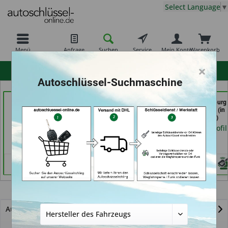
Select Language
▼
Menü
Anfrage
Suchen
Service
Mein Konto
Warenkorb
×
hohe Kundenzufriedenheit
Autoschlüssel-Suchmaschine
069er Schlüsseldienst
moeller-24.de e.k. (in
Carkeys Augsburg
Frankfurt (in Frankfurt
Gelsenkirchen)
ECU Service (in
am Main)
Friedberg)
Händlerprofil
Händlerprofil
Händlerprofil
Equus
Autoschlüssel mit Funk