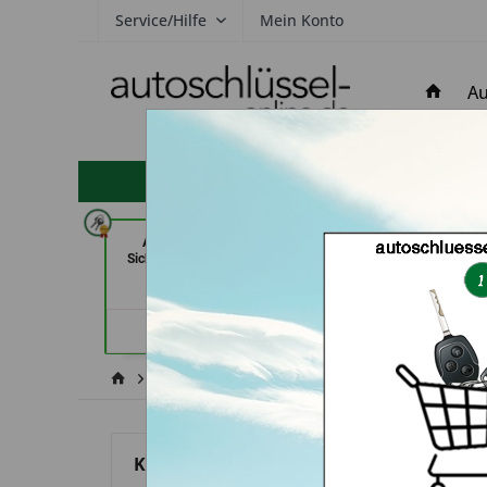
Service/Hilfe
Mein Konto
Au
hohe Kundenzufriedenheit
AKYÜZ Schlüsseldienst &
Schuh und Schlüss
Sicherheitstechnik (in Maintal)
Schutte im Kaufpar
Händlerprofil
Händler
Hyundai
Azera
Kategorien