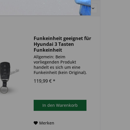
Sortierung:
Funkeinheit geeignet für
Hyundai 3 Tasten
Funkeinheit
(Aftermarket Produkt)
Allgemein: Beim
vorliegenden Produkt
handelt es sich um eine
Funkeinheit (kein Original).
Es ist keine Wegfahrsperre
119,99 € *
(Transponder) in der
Funkeinheit verbaut.
Produktinformationen:
geeignet für: Hyundai
Produkttyp: einzelne
In den
Warenkorb
Funkeinheit...
Merken