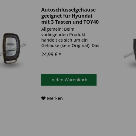
Autoschlüsselgehäuse
geeignet für Hyundai
mit 3 Tasten und TOY40
(Aftermarket Produkt)
Allgemein: Beim
vorliegenden Produkt
handelt es sich um ein
Gehäuse (kein Original). Das
Produkt ist ideal zum
24,99 € *
Austausch beschädigter oder
abgenutzter
Autoschlüsselgehäuse
geeignet. Bitte achten Sie
darauf, dass sich das
In den
Warenkorb
Schlüsselgehäuse...
Merken