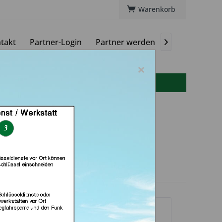
Warenkorb
takt
Partner-Login
Partner werden
Magazin

×
info(at)autoschluessel-online.de
 GmbH (in Nürnberg)
dlerprofil