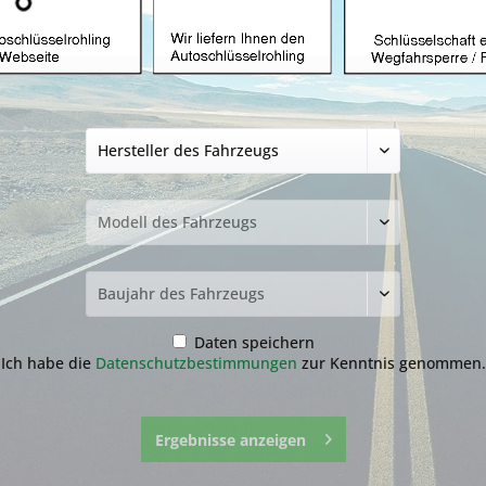
üssel mit Funk
Autoschlüssel ohne Funk
Autoschlü
Z
hlüssel nicht
funden?
Daten speichern
Ich habe die
Datenschutzbestimmungen
zur Kenntnis genommen.
zur Übersicht
Ergebnisse anzeigen