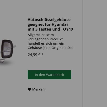
Autoschlüsselgehäuse
geeignet für Hyundai
mit 3 Tasten und TOY40
(Aftermarket Produkt)
Allgemein: Beim
vorliegenden Produkt
handelt es sich um ein
Gehäuse (kein Original). Das
Produkt ist ideal zum
24,99 € *
Austausch beschädigter oder
abgenutzter
Autoschlüsselgehäuse
geeignet. Bitte achten Sie
darauf, dass sich das
In den
Warenkorb
Schlüsselgehäuse...
Merken