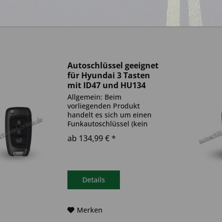
Autoschlüssel geeignet
für Hyundai 3 Tasten
mit ID47 und HU134
(Aftermarket Produkt)
Allgemein: Beim
vorliegenden Produkt
handelt es sich um einen
Funkautoschlüssel (kein
Original). Es ist eine
ab 134,99 € *
Wegfahrsperre
(Transponder), sowie eine
Funkeinheit im Autoschlüssel
verbaut. Bitte achte darauf,
dass der Autoschlüssel
Details
deinem...
Merken