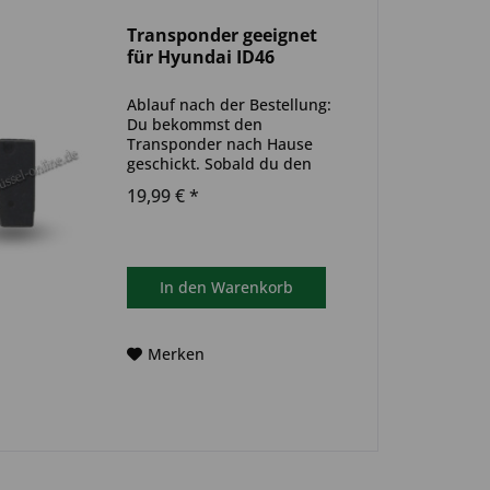
Transponder geeignet
für Hyundai ID46
Ablauf nach der Bestellung:
Du bekommst den
Transponder nach Hause
geschickt. Sobald du den
Transponder hast, muss
19,99 € *
dieser in deinen
Autoschlüssel eingebaut und
anschließend auf dein Auto
codiert werden. Du kannst
dazu einen Termin bei...
In den
Warenkorb
Merken