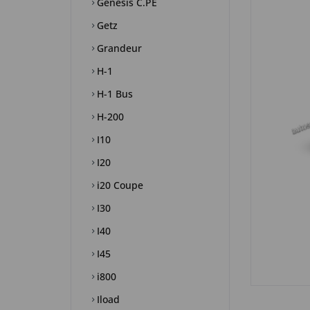
Genesis C.PE
Getz
Grandeur
H-1
H-1 Bus
H-200
I10
I20
i20 Coupe
I30
I40
I45
i800
Iload