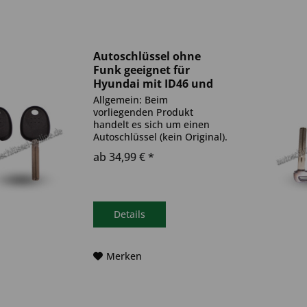
Autoschlüssel ohne
Funk geeignet für
Hyundai mit ID46 und
TOY40 (Aftermarket
Allgemein: Beim
Produkt)
vorliegenden Produkt
handelt es sich um einen
Autoschlüssel (kein Original).
Es ist eine Wegfahrsperre
ab 34,99 € *
(Transponder) verbaut. Bitte
achte darauf, dass der
Autoschlüssel deinem altem
gleicht. Ablauf -
Autoschlüssel inkl....
Details
Merken