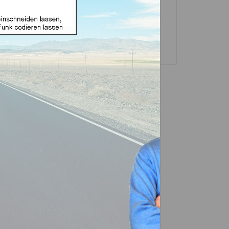
sselgehäuse und
Transponder
ubehör