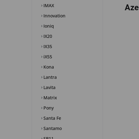
IMAX
Aze
Innovation
Ioniq
IX20
IX35
iX55
Kona
Lantra
Lavita
Matrix
Pony
Santa Fe
Santamo
SB11