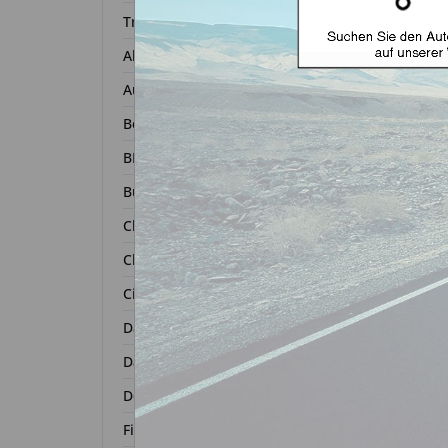
Transponder
Alfa Romeo
Autoschl
Audi
Bentley
BMW
Buick
Chevrolet
Chrysler
Autosc
Citroën
ge
Dacia
Daihatsu
Zurück 
Dodge
Fiat