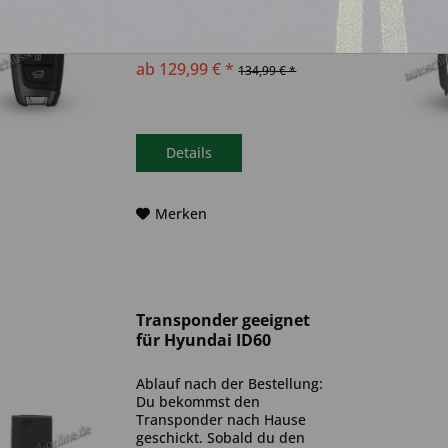
vorliegenden Produkt
handelt es sich um einen
Funkautoschlüssel (kein
Original). Es ist eine
ab 129,99 € *
134,99 € *
Wegfahrsperre
(Transponder), sowie eine
Funkeinheit im Autoschlüssel
verbaut. Bitte achte darauf,
dass der Autoschlüssel
Details
deinem...
Merken
Transponder geeignet
für Hyundai ID60
Ablauf nach der Bestellung:
Du bekommst den
Transponder nach Hause
geschickt. Sobald du den