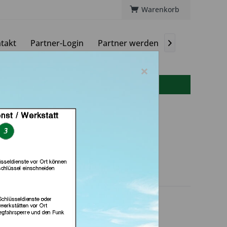
Warenkorb
takt
Partner-Login
Partner werden
Magazin

×
info(at)autoschluessel-online.de
atz GmbH (in Rot am
See)
dlerprofil