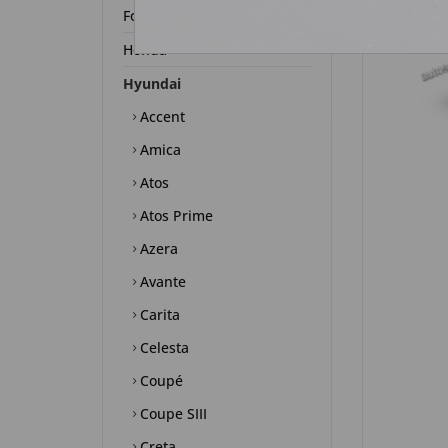
Ford
Honda
Hyundai
Accent
Amica
Atos
Atos Prime
Azera
Avante
Carita
Celesta
Coupé
Coupe SIII
Creta