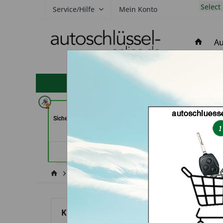
Select
Service/Hilfe
Mein Konto
Au
hohe Kundenzufriedenheit
Aba Schlüssel &
Jacks Sicherhe
Sicherheitstechnik Güler GmbH (in
Schlüsseldienst
Karlsruhe)
Händler
Händlerprofil
Hyundai
Kona
Kategorien