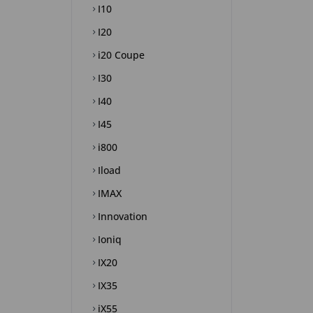
I10
I20
i20 Coupe
I30
I40
I45
i800
Iload
IMAX
Innovation
Ioniq
IX20
IX35
iX55