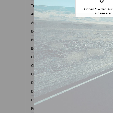
Transponder
Alfa Romeo
Autoschl
Audi
Bentley
BMW
Zurück 
Buick
Chevrolet
Chrysler
Citroën
Dacia
Daihatsu
Dodge
Fiat