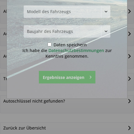
Alternativ-Funkautoschlüssel
Autoschlüssel ohne Funk
Daten speichern
Ich habe die
Datenschutzbestimmungen
zur
Kenntnis genommen.
Autoschlüsselgehäuse und Zubehör
Ergebnisse anzeigen
Transponder
Autoschlüssel nicht gefunden?
Zurück zur Übersicht