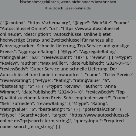
Nachnahmegebühren, wenn nicht anders beschrieben
© autoschlüssel-online.de
{ "@context": "https://schema.org", "@type": "WebSite", "name":
"Autoschlüssel Online", "url": "https://www.autoschluessel-
online.de", "description": "Autoschlüssel Online bietet
hochwertige Ersatz- und Zweitschlüssel für nahezu alle
Fahrzeugmarken. Schnelle Lieferung, Top-Service und günstige
Preise.", "aggregateRating": { "@type": "AggregateRating",
"ratingValue": "5.0", "reviewCount": "187" }, "review": [ { "@type":
"Review", "author": "Max Müller", "datePublished": "2024-01-15",
"reviewBody": "Super Service und schnelle Lieferung! Der
Autoschlüssel funktioniert einwandfrei.", "name": "Toller Service",
"reviewRating": { "@type": "Rating", "ratingValue": "5",
"bestRating": "5" } }, { "@type": "Review", "author": "Anna
Wimmer", "datePublished": "2024-01-10", "reviewBody": "Top
Qualität zu einem fairen Preis. Sehr empfehlenswert!", "name":
"Sehr zufrieden", "reviewRating": { "@type": "Rating",
"ratingValue": "5", "bestRating": "5" } } ], "potentialAction": {
"@type": "SearchAction", "target": "https://www.autoschluessel-
online.de/?q={search_term_string}", "query-input": "required
name=search_term_string" } }