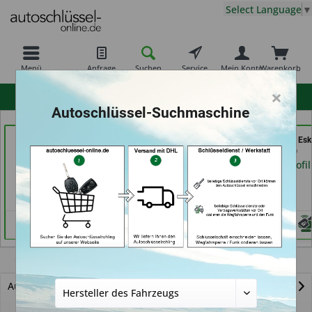
Select Language
▼
Menü
Anfrage
Suchen
Service
Mein Konto
Warenkorb
×
hohe Kundenzufriedenheit
Autoschlüssel-Suchmaschine
RAPID Service (in
Schuh und Schlüssel
Shoes & Keys by Eski
Fellbach)
Profi Dschurny (in
Erlangen)
Rosdorf)
Händlerprofil
Händlerprofil
Händlerprofil
H-1
Autoschlüssel mit Funk