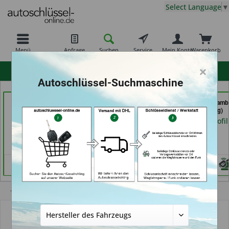
Select Language
▼
Menü
Anfrage
Suchen
Service
Mein Konto
Warenkorb
×
hohe Kundenzufriedenheit
Autoschlüssel-Suchmaschine
Carkeys Augsburg &
Key Tec GmbH (in
Autoschlüssel Hamb
ECU Service
Grevenbroich)
(in Hamburg)
Mobilservice (in
Händlerprofil
Händlerprofil
Augsburg)
Händlerprofil
Übersicht
Autoschlüssel ohne Funk