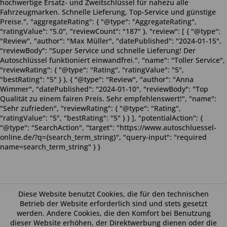
hochwertige Ersatz- und Zweitschlüssel für nahezu alle
Fahrzeugmarken. Schnelle Lieferung, Top-Service und günstige
Preise.", "aggregateRating": { "@type": "AggregateRating",
"ratingValue": "5.0", "reviewCount": "187" }, "review": [ { "@type":
"Review", "author": "Max Müller", "datePublished": "2024-01-15",
"reviewBody": "Super Service und schnelle Lieferung! Der
Autoschlüssel funktioniert einwandfrei.", "name": "Toller Service",
"reviewRating": { "@type": "Rating", "ratingValue": "5",
"bestRating": "5" } }, { "@type": "Review", "author": "Anna
Wimmer", "datePublished": "2024-01-10", "reviewBody": "Top
Qualität zu einem fairen Preis. Sehr empfehlenswert!", "name":
"Sehr zufrieden", "reviewRating": { "@type": "Rating",
"ratingValue": "5", "bestRating": "5" } } ], "potentialAction": {
"@type": "SearchAction", "target": "https://www.autoschluessel-
online.de/?q={search_term_string}", "query-input": "required
name=search_term_string" } }
Diese Website benutzt Cookies, die für den technischen
Betrieb der Website erforderlich sind und stets gesetzt
werden. Andere Cookies, die den Komfort bei Benutzung
dieser Website erhöhen, der Direktwerbung dienen oder die