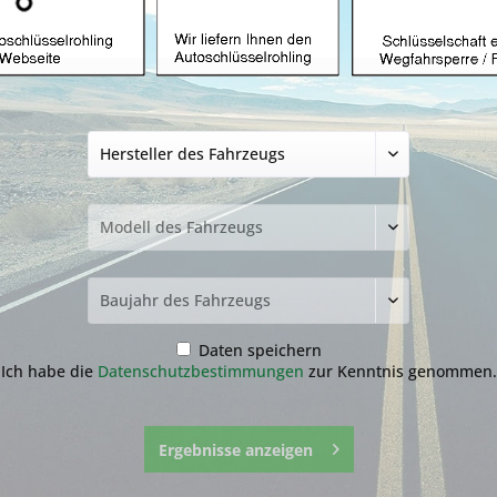
Autoschlüssel ohn
Hyundai mit ID46
Produkt)
34,99 € *
inkl. MwSt.
zzgl. Versandkosten
Lieferzeit ca. 1-3 Werktage
NEU: Kompletten Autoschlüssel 
nachmachen lassen:
Der genaue Ablauf befindet sich
runter.
Daten speichern
Ich habe die
Datenschutzbestimmungen
zur Kenntnis genommen.
Ergebnisse anzeigen