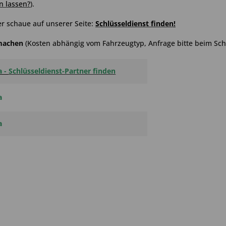
n lassen?
).
r schaue auf unserer Seite:
Schlüsseldienst finden
!
hmachen
(Kosten abhängig vom Fahrzeugtyp, Anfrage bitte beim Schl
a -
Schlüsseldienst-Partner finden
a
a