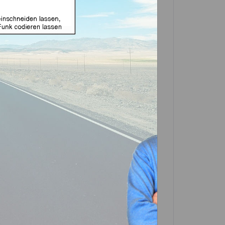
e Funk geeignet für
 und HYN6 (Aftermarket
in einer Partner-Filiale deiner Nähe
 in der Beschreibung. Scrolle einfach
In den
Warenkorb