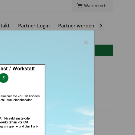
Warenkorb
takt
Partner-Login
Partner werden
Magazin

×
info(at)autoschluessel-online.de
rer (in Bad Arolsen)
dlerprofil