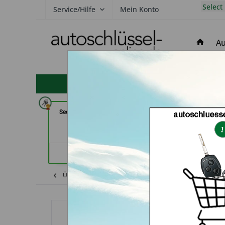
Select
Service/Hilfe
Mein Konto
Au
hohe Kundenzufriedenheit
Secura Tec GmbH & Co. KG (in
Tayfun 2.0 Gmb
Floß)
Händler
Händlerprofil
Übersicht
Hyundai
Verna
Autoschl