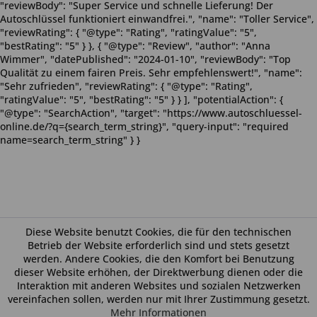
"reviewBody": "Super Service und schnelle Lieferung! Der
Autoschlüssel funktioniert einwandfrei.", "name": "Toller Service",
"reviewRating": { "@type": "Rating", "ratingValue": "5",
"bestRating": "5" } }, { "@type": "Review", "author": "Anna
Wimmer", "datePublished": "2024-01-10", "reviewBody": "Top
Qualität zu einem fairen Preis. Sehr empfehlenswert!", "name":
"Sehr zufrieden", "reviewRating": { "@type": "Rating",
"ratingValue": "5", "bestRating": "5" } } ], "potentialAction": {
"@type": "SearchAction", "target": "https://www.autoschluessel-
online.de/?q={search_term_string}", "query-input": "required
name=search_term_string" } }
Diese Website benutzt Cookies, die für den technischen
Betrieb der Website erforderlich sind und stets gesetzt
werden. Andere Cookies, die den Komfort bei Benutzung
dieser Website erhöhen, der Direktwerbung dienen oder die
Interaktion mit anderen Websites und sozialen Netzwerken
vereinfachen sollen, werden nur mit Ihrer Zustimmung gesetzt.
Mehr Informationen