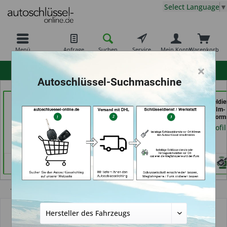
Select Language
▼
Menü
Anfrage
Suchen
Service
Mein Konto
Warenkorb
×
hohe Kundenzufriedenheit
Autoschlüssel-Suchmaschine
Demuro Schuh &
ABC Schlüsseldienst -
Schuh-Schlüsseldie
Schlüsseldienst (in
Frank Panten (in
BEKASCHO; Im-
Grevenbroich)
Stolberg)
Kaufland (in Worm
Händlerprofil
Händlerprofil
Händlerprofil
Übersicht
Autoschlüsselgehäuse und Zubehör