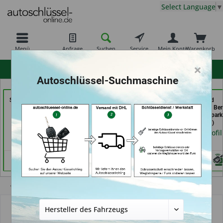
Select Language
▼
Menü
Anfrage
Suchen
Service
Mein Konto
Warenkorb
×
hohe Kundenzufriedenheit
Autoschlüssel-Suchmaschine
Secura Tec GmbH & Co.
TAYFUN 2.0 GmbH (in
Schuh und
KG (in Floß)
Nürnberg)
Schlüsseldienst Be
Schutte im Kaufpark 
Händlerprofil
Händlerprofil
Göttingen)
Händlerprofil
Übersicht
Autoschlüssel mit Funk