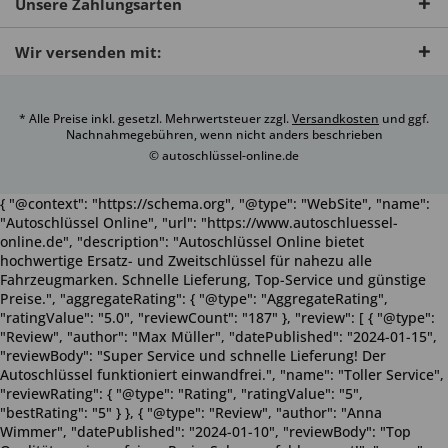
Unsere Zahlungsarten
Wir versenden mit:
* Alle Preise inkl. gesetzl. Mehrwertsteuer zzgl.
Versandkosten
und ggf.
Nachnahmegebühren, wenn nicht anders beschrieben
© autoschlüssel-online.de
{ "@context": "https://schema.org", "@type": "WebSite", "name":
"Autoschlüssel Online", "url": "https://www.autoschluessel-
online.de", "description": "Autoschlüssel Online bietet
hochwertige Ersatz- und Zweitschlüssel für nahezu alle
Fahrzeugmarken. Schnelle Lieferung, Top-Service und günstige
Preise.", "aggregateRating": { "@type": "AggregateRating",
"ratingValue": "5.0", "reviewCount": "187" }, "review": [ { "@type":
"Review", "author": "Max Müller", "datePublished": "2024-01-15",
"reviewBody": "Super Service und schnelle Lieferung! Der
Autoschlüssel funktioniert einwandfrei.", "name": "Toller Service",
"reviewRating": { "@type": "Rating", "ratingValue": "5",
"bestRating": "5" } }, { "@type": "Review", "author": "Anna
Wimmer", "datePublished": "2024-01-10", "reviewBody": "Top