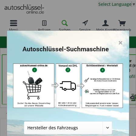
Select Language
▼
Menü
Anfrage
Suchen
Service
Mein Konto
Warenkorb
×
hohe Kundenzufriedenheit
Autoschlüssel-Suchmaschine
Schlüssel Jacobs (in
069er Schlüsseldienst
Calenberger
Krefeld)
Frankfurt (in Frankfurt
Schlüssedienst (i
am Main)
Hannover)
Händlerprofil
Händlerprofil
Händlerprofil
Übersicht
Autoschlüssel mit Funk