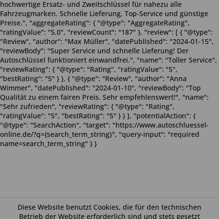
hochwertige Ersatz- und Zweitschlüssel für nahezu alle
Fahrzeugmarken. Schnelle Lieferung, Top-Service und günstige
Preise.", "aggregateRating": { "@type": "AggregateRating",
"ratingValue": "5.0", "reviewCount": "187" }, "review": [ { "@type":
"Review", "author": "Max Müller", "datePublished": "2024-01-15",
"reviewBody": "Super Service und schnelle Lieferung! Der
Autoschlüssel funktioniert einwandfrei.", "name": "Toller Service",
"reviewRating": { "@type": "Rating", "ratingValue": "5",
"bestRating": "5" } }, { "@type": "Review", "author": "Anna
Wimmer", "datePublished": "2024-01-10", "reviewBody": "Top
Qualität zu einem fairen Preis. Sehr empfehlenswert!", "name":
"Sehr zufrieden", "reviewRating": { "@type": "Rating",
"ratingValue": "5", "bestRating": "5" } } ], "potentialAction": {
"@type": "SearchAction", "target": "https://www.autoschluessel-
online.de/?q={search_term_string}", "query-input": "required
name=search_term_string" } }
Diese Website benutzt Cookies, die für den technischen
Betrieb der Website erforderlich sind und stets gesetzt