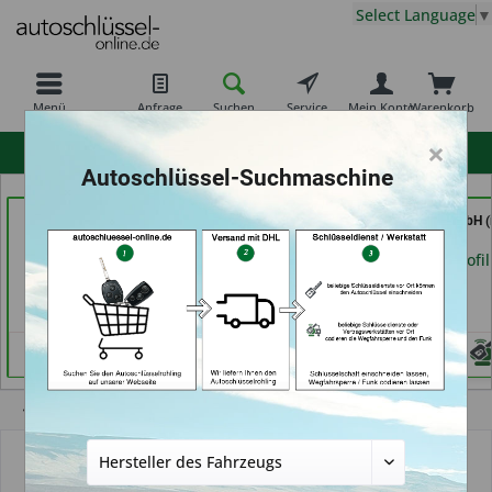
Select Language
▼
Menü
Anfrage
Suchen
Service
Mein Konto
Warenkorb
×
hohe Kundenzufriedenheit
Autoschlüssel-Suchmaschine
der Schlüssel Service
KEYHERO
Tayfun 2.0 GmbH (
Moos (in Märstetten)
Autoschlüssel (in Berlin)
Fürth)
Händlerprofil
Händlerprofil
Händlerprofil
Keine Services hinterlegt
Übersicht
Autoschlüsselgehäuse und Zubehör