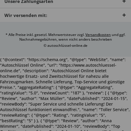
Unsere Zahlungsarten
Wir versenden mit:
* Alle Preise inkl. gesetzl. Mehrwertsteuer zzgl.
Versandkosten
und ggf.
Nachnahmegebühren, wenn nicht anders beschrieben
© autoschlüssel-online.de
{ "@context": "https://schema.org", "@type": "WebSite", "name":
"Autoschlüssel Online", "url": "https://www.autoschluessel-
online.de", "description": "Autoschlüssel Online bietet
hochwertige Ersatz- und Zweitschlüssel für nahezu alle
Fahrzeugmarken. Schnelle Lieferung, Top-Service und günstige
Preise.", "aggregateRating": { "@type": "AggregateRating",
"ratingValue": "5.0", "reviewCount": "187" }, "review": [ { "@type":
"Review", "author": "Max Müller", "datePublished": "2024-01-15",
"reviewBody": "Super Service und schnelle Lieferung! Der
Autoschlüssel funktioniert einwandfrei.", "name": "Toller Service",
"reviewRating": { "@type": "Rating", "ratingValue": "5",
"bestRating": "5" } }, { "@type": "Review", "author": "Anna
Wimmer", "datePublished": "2024-01-10", "reviewBody": "Top