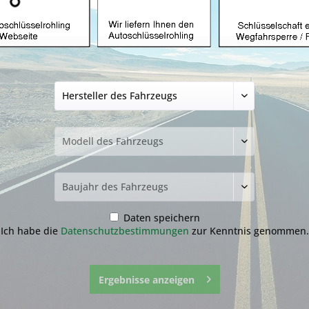
Dieser Artikel steht der
Funkeinheit geeig
(Aftermarket Prod
34,99 € *
inkl. MwSt.
zzgl. Versandkosten
Lieferzeit ca. 1-3 Werktage
Fragen zum 
Merken
Daten speichern
Artikel-Nr.:
5.3-
Ich habe die
Datenschutzbestimmungen
zur Kenntnis genommen.
Ergebnisse anzeigen