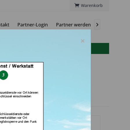
Warenkorb
takt
Partner-Login
Partner werden
Magazin

×
info(at)autoschluessel-online.de
rer (in Bad Arolsen)
dlerprofil