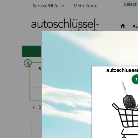
Select
Service/Hilfe
Mein Konto
Au
hohe Kundenzufriedenheit
RAPID Service (in Fellbach)
Schlüssel-Welt bei
(in Mün
Händlerprofil
Händler
Übersicht
Ford
Transit
Autoschlüss