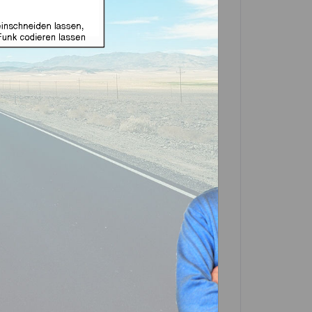
zeit nicht zur Verfügung!
net für Ford 6 Tasten
ukt)
Artikel?
Bewerten
0189