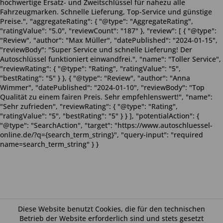
hochwertige Ersatz- und Zweitschlüssel für nahezu alle
Fahrzeugmarken. Schnelle Lieferung, Top-Service und günstige
Preise.", "aggregateRating": { "@type": "AggregateRating",
"ratingValue": "5.0", "reviewCount": "187" }, "review": [ { "@type":
"Review", "author": "Max Müller", "datePublished": "2024-01-15",
"reviewBody": "Super Service und schnelle Lieferung! Der
Autoschlüssel funktioniert einwandfrei.", "name": "Toller Service",
"reviewRating": { "@type": "Rating", "ratingValue": "5",
"bestRating": "5" } }, { "@type": "Review", "author": "Anna
Wimmer", "datePublished": "2024-01-10", "reviewBody": "Top
Qualität zu einem fairen Preis. Sehr empfehlenswert!", "name":
"Sehr zufrieden", "reviewRating": { "@type": "Rating",
"ratingValue": "5", "bestRating": "5" } } ], "potentialAction": {
"@type": "SearchAction", "target": "https://www.autoschluessel-
online.de/?q={search_term_string}", "query-input": "required
name=search_term_string" } }
Diese Website benutzt Cookies, die für den technischen
Betrieb der Website erforderlich sind und stets gesetzt