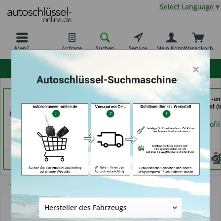
Select Language
▼
Menü
Anfrage
Suchen
Service
Mein Konto
Warenkorb
×
hohe Kundenzufriedenheit
Autoschlüssel-Suchmaschine
Schuh und
Carkeys Augsburg &
In Time Schuh -u
Schlüsseldienst Bernd
ECU Service (in
Schlüsseldienst (i
Schutte im Kaufpark (in
Friedberg)
Coburg)
Göttingen)
Händlerprofil
Händlerprofil
Händlerprofil
Übersicht
Autoschlüssel mit Funk