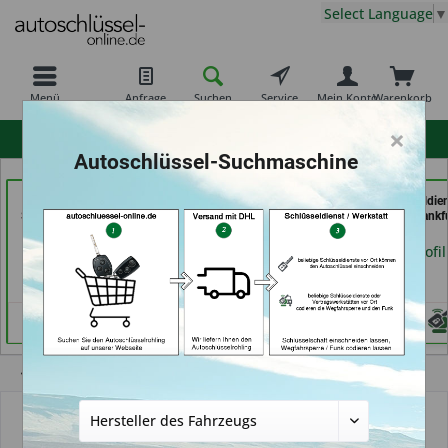
Select Language
▼
Menü
Anfrage
Suchen
Service
Mein Konto
Warenkorb
×
hohe Kundenzufriedenheit
Autoschlüssel-Suchmaschine
Freiburger
AutoAufsperrer (in Bad
069er Schlüsseldie
Schlüsseldienst GmbH
Arolsen)
Frankfurt (in Frankf
(in Freiburg)
am Main)
Händlerprofil
Händlerprofil
Händlerprofil
Übersicht
Autoschlüssel ohne Funk