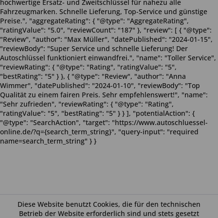
hochwertige Ersatz- und Zweitschlüssel für nahezu alle
Fahrzeugmarken. Schnelle Lieferung, Top-Service und günstige
Preise.", "aggregateRating": { "@type": "AggregateRating",
"ratingValue": "5.0", "reviewCount": "187" }, "review": [ { "@type":
"Review", "author": "Max Müller", "datePublished": "2024-01-15",
"reviewBody": "Super Service und schnelle Lieferung! Der
Autoschlüssel funktioniert einwandfrei.", "name": "Toller Service",
"reviewRating": { "@type": "Rating", "ratingValue": "5",
"bestRating": "5" } }, { "@type": "Review", "author": "Anna
Wimmer", "datePublished": "2024-01-10", "reviewBody": "Top
Qualität zu einem fairen Preis. Sehr empfehlenswert!", "name":
"Sehr zufrieden", "reviewRating": { "@type": "Rating",
"ratingValue": "5", "bestRating": "5" } } ], "potentialAction": {
"@type": "SearchAction", "target": "https://www.autoschluessel-
online.de/?q={search_term_string}", "query-input": "required
name=search_term_string" } }
Diese Website benutzt Cookies, die für den technischen
Betrieb der Website erforderlich sind und stets gesetzt