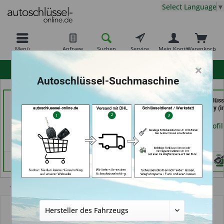
Select Language
▼
Menü
Anfrage
Suchen
Service
Mein Konto
Warenkorb
×
hohe Kundenzufriedenheit
Autoschlüssel-Suchmaschine
In Time Schuh -und
Carkeys Augsburg &
Schuh und Schlüss
Schlüsseldienst (in
ECU Service
Profi Dschurny (i
Coburg)
Mobilservice (in
Rosdorf)
Augsburg)
Händlerprofil
Händlerprofil
Händlerprofil
Übersicht
Autoschlüssel mit Funk