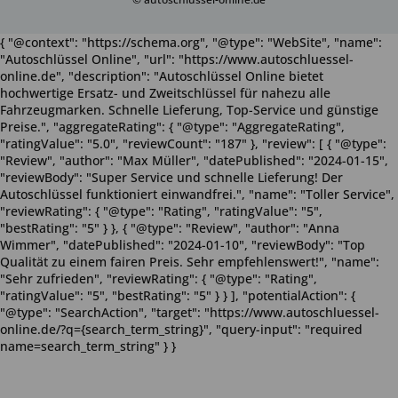
{ "@context": "https://schema.org", "@type": "WebSite", "name":
"Autoschlüssel Online", "url": "https://www.autoschluessel-
online.de", "description": "Autoschlüssel Online bietet
hochwertige Ersatz- und Zweitschlüssel für nahezu alle
Fahrzeugmarken. Schnelle Lieferung, Top-Service und günstige
Preise.", "aggregateRating": { "@type": "AggregateRating",
"ratingValue": "5.0", "reviewCount": "187" }, "review": [ { "@type":
"Review", "author": "Max Müller", "datePublished": "2024-01-15",
"reviewBody": "Super Service und schnelle Lieferung! Der
Autoschlüssel funktioniert einwandfrei.", "name": "Toller Service",
"reviewRating": { "@type": "Rating", "ratingValue": "5",
"bestRating": "5" } }, { "@type": "Review", "author": "Anna
Wimmer", "datePublished": "2024-01-10", "reviewBody": "Top
Qualität zu einem fairen Preis. Sehr empfehlenswert!", "name":
"Sehr zufrieden", "reviewRating": { "@type": "Rating",
"ratingValue": "5", "bestRating": "5" } } ], "potentialAction": {
"@type": "SearchAction", "target": "https://www.autoschluessel-
online.de/?q={search_term_string}", "query-input": "required
name=search_term_string" } }