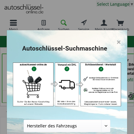
Select Language
▼
Menü
Anfrage
Suchen
Service
Mein Konto
Warenkorb
×
hohe Kundenzufriedenheit
Autoschlüssel-Suchmaschine
069er Schlüsseldienst
Service Punkt (in
Bergischer
Frankfurt (in Frankfurt
Bremen)
Schlüsseldienst Brk
am Main)
Brkic & Wiersbows
Händlerprofil
GbR (in Wuppertal
Händlerprofil
Händlerprofil
Übersicht
Autoschlüssel mit Funk