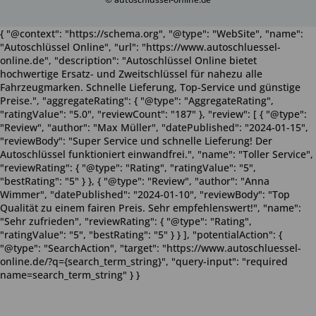
{ "@context": "https://schema.org", "@type": "WebSite", "name":
"Autoschlüssel Online", "url": "https://www.autoschluessel-
online.de", "description": "Autoschlüssel Online bietet
hochwertige Ersatz- und Zweitschlüssel für nahezu alle
Fahrzeugmarken. Schnelle Lieferung, Top-Service und günstige
Preise.", "aggregateRating": { "@type": "AggregateRating",
"ratingValue": "5.0", "reviewCount": "187" }, "review": [ { "@type":
"Review", "author": "Max Müller", "datePublished": "2024-01-15",
"reviewBody": "Super Service und schnelle Lieferung! Der
Autoschlüssel funktioniert einwandfrei.", "name": "Toller Service",
"reviewRating": { "@type": "Rating", "ratingValue": "5",
"bestRating": "5" } }, { "@type": "Review", "author": "Anna
Wimmer", "datePublished": "2024-01-10", "reviewBody": "Top
Qualität zu einem fairen Preis. Sehr empfehlenswert!", "name":
"Sehr zufrieden", "reviewRating": { "@type": "Rating",
"ratingValue": "5", "bestRating": "5" } } ], "potentialAction": {
"@type": "SearchAction", "target": "https://www.autoschluessel-
online.de/?q={search_term_string}", "query-input": "required
name=search_term_string" } }