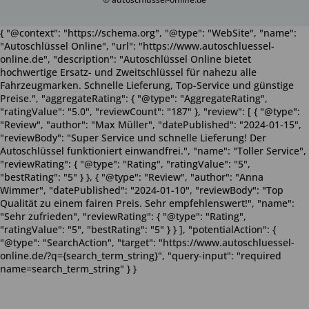
{ "@context": "https://schema.org", "@type": "WebSite", "name":
"Autoschlüssel Online", "url": "https://www.autoschluessel-
online.de", "description": "Autoschlüssel Online bietet
hochwertige Ersatz- und Zweitschlüssel für nahezu alle
Fahrzeugmarken. Schnelle Lieferung, Top-Service und günstige
Preise.", "aggregateRating": { "@type": "AggregateRating",
"ratingValue": "5.0", "reviewCount": "187" }, "review": [ { "@type":
"Review", "author": "Max Müller", "datePublished": "2024-01-15",
"reviewBody": "Super Service und schnelle Lieferung! Der
Autoschlüssel funktioniert einwandfrei.", "name": "Toller Service",
"reviewRating": { "@type": "Rating", "ratingValue": "5",
"bestRating": "5" } }, { "@type": "Review", "author": "Anna
Wimmer", "datePublished": "2024-01-10", "reviewBody": "Top
Qualität zu einem fairen Preis. Sehr empfehlenswert!", "name":
"Sehr zufrieden", "reviewRating": { "@type": "Rating",
"ratingValue": "5", "bestRating": "5" } } ], "potentialAction": {
"@type": "SearchAction", "target": "https://www.autoschluessel-
online.de/?q={search_term_string}", "query-input": "required
name=search_term_string" } }