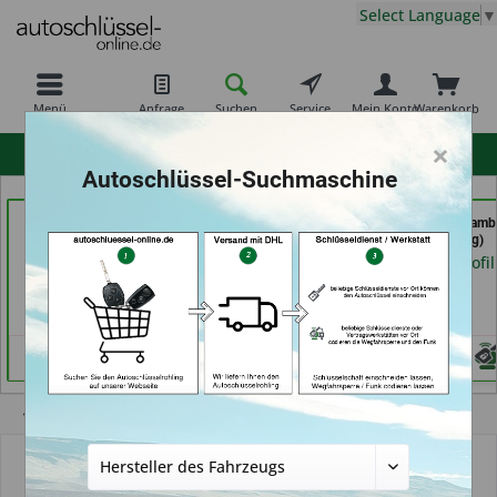
Select Language
▼
Menü
Anfrage
Suchen
Service
Mein Konto
Warenkorb
×
hohe Kundenzufriedenheit
Autoschlüssel-Suchmaschine
ABC Schlüsseldienst -
der Schlüssel Service
Autoschlüssel Hamb
Frank Panten (in
Moos (in Märstetten)
(in Hamburg)
Stolberg)
Händlerprofil
Händlerprofil
Händlerprofil
Übersicht
Autoschlüssel mit Funk